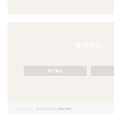
联系我们
预订餐位
((在新窗口中打开))
© 2026 INARI — 餐馆网站创建者
ZENCHEF