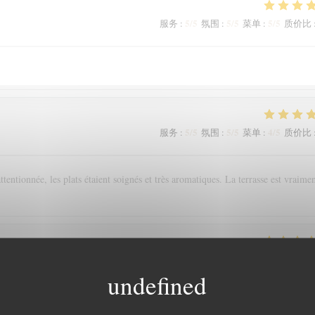
5
/5
5
/5
5
/5
服务
:
氛围
:
菜单
:
质价比
5
/5
5
/5
4
/5
服务
:
氛围
:
菜单
:
质价比
tentionnée, les plats étaient soignés et très aromatiques. La terrasse est vraime
5
/5
5
/5
5
/5
服务
:
氛围
:
菜单
:
质价比
rticulièrement apprécié l'accord mets vins et les conseils avisés de la super