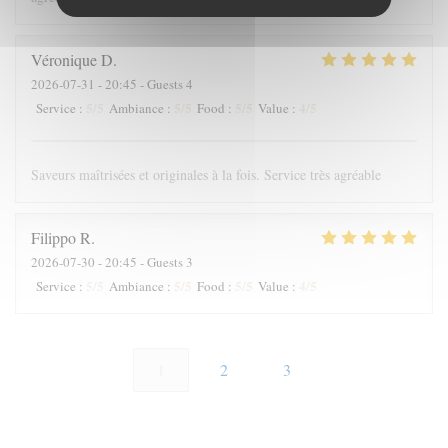
Véronique
D
2026-07-31
- 20:45 - Guests 4
5
/5
5
/5
5
/5
4
/5
Service
:
Ambiance
:
Food
:
Value
:
Saveurs maîtrisées et originales à la fois. Service très agréable
Filippo
R
2026-07-30
- 20:45 - Guests 3
5
/5
5
/5
5
/5
4
/5
Service
:
Ambiance
:
Food
:
Value
:
1
2
3