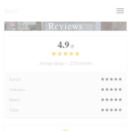
Personalizing your cookie choices
Inari
Reviews
4.9
/5
Average rating —
2252 reviews
Service
Ambiance
Menus
Value