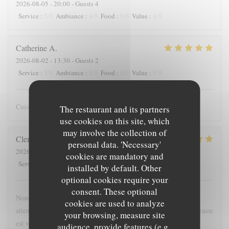
2026-08-05
- 20:00 - Guests 4
5
/5
4
/5
5
/5
4
/5
Service
:
Ambiance
:
Food
:
Value
:
Catherine
A
2026-08-02
- 13:30 - Guests 2
5
/5
5
/5
5
/5
5
/5
Service
:
Ambiance
:
Food
:
Value
:
Cuisine raffinée avec beaucoup de justesse : beau et bon
The restaurant and its partners
use cookies on this site, which
may involve the collection of
Clement
D
personal data. 'Necessary'
2026-08-02
- 13:00 - Guests 2
cookies are mandatory and
5
/5
5
/5
4
/5
4
/5
Service
:
Ambiance
:
Food
:
Value
:
installed by default. Other
optional cookies require your
consent. These optional
Nous avons passé un agréable moment, l'équipe était très
cookies are used to analyze
attentionnée, les plats étaient soignés et très aromatiques. La terrasse
your browsing, measure site
est vraiment super. Bravo !
audience, provide features (e.g.,