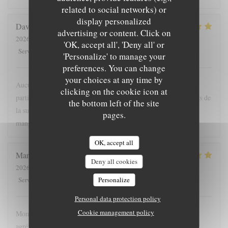
related to social networks) or
display personalized
David
D
advertising or content. Click on
2026-08-01
- 19:30 - Guests 5
'OK, accept all', 'Deny all' or
5
/5
5
/5
5
/5
5
/5
Service
:
Ambiance
:
Food
:
Value
:
'Personalize' to manage your
preferences. You can change
your choices at any time by
Aucune fausse note dans ce voyage culinaire. Nous avons
clicking on the cookie icon at
particulièrement apprécié l'accord mets vins et les conseils avisés de
the bottom left of the site
la super sommelière. Merci à toute l'équipe, si j'étais riche j'irai
pages.
manger tous les jours !
OK, accept all
Marine
D
Deny all cookies
2026-08-01
- 20:00 - Guests 4
5
/5
5
/5
5
/5
5
/5
Service
:
Ambiance
:
Personalize
Food
:
Value
:
Personal data protection policy
Cookie management policy
Moment très agréable. La chef est très présente, le personnel
agréable et les mets succulents.