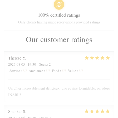
100% certified ratings
Only clients having made reservations provided ratings
Our customer ratings
Therese
Y
2026-08-05
- 19:30 - Guests 2
5
/5
5
/5
5
/5
5
/5
Service
:
Ambiance
:
Food
:
Value
:
Un dîner incroyablement délicieux, une equipe formidable, on adore
INARI!!
Shankar
S
2026-08-05
- 19:30 - Guests 2