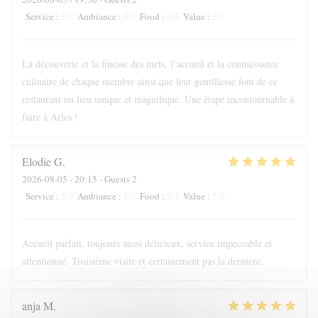
5
/5
5
/5
5
/5
5
/5
Service
:
Ambiance
:
Food
:
Value
:
La découverte et la finesse des mets, l’accueil et la connaissance
culinaire de chaque membre ainsi que leur gentillesse font de ce
restaurant un lieu unique et magnifique. Une étape incontournable à
faire à Arles !
Elodie
G
2026-08-05
- 20:15 - Guests 2
5
/5
5
/5
5
/5
5
/5
Service
:
Ambiance
:
Food
:
Value
:
Accueil parfait, toujours aussi délicieux, service impeccable et
attentionné. Troisième visite et certainement pas la dernière.
anja
M