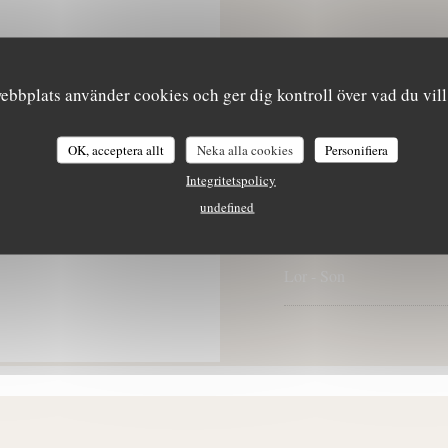
ion
bbplats använder cookies och ger dig kontroll över vad du vill
OK, acceptera allt
Neka alla cookies
Personifiera
Man
-
Tis
Integritetspolicy
undefined
Ons
-
Fre
Lor
-
Son