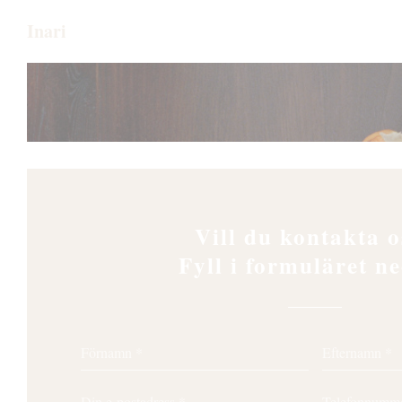
Cookie- hanteringspanel
Inari
Vill du kontakta o
Fyll i formuläret n