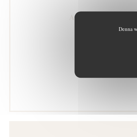
Allmän informat
Denna we
Tjänster