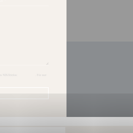
om NIX-Telefon:
nixtelefon.org
. För mer