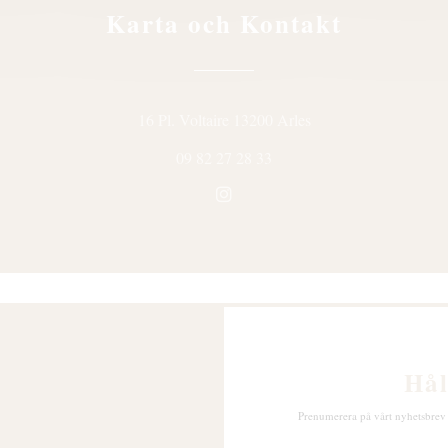
Karta och Kontakt
((öppnas i ett nytt föns
16 Pl. Voltaire 13200 Arles
09 82 27 28 33
Instagram ((öppnas i ett nytt fö
Hål
Prenumerera på vårt nyhetsbrev