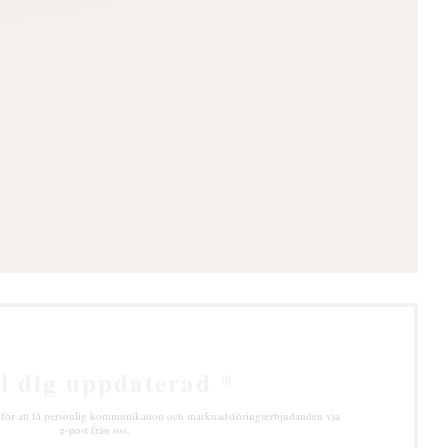
ter))
nster))
l dig uppdaterad
*
 för att få personlig kommunikation och marknadsföringserbjudanden via
e-post från oss.