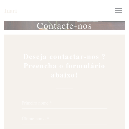
Painel de Gerenciamento de Cookies
Inari
Contacte-nos
Deseja contactar-nos ?
Preencha o formulário
abaixo!