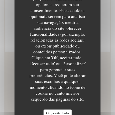
Serviços
opcionais requerem seu
Privatização, Esplanada
consentimento. Esses cookies
opcionais servem para analisar
sua navegação, medir a
Métodos de pagamento
audiência do site, oferecer
Pagamento sem contato, Eurocard/Mastercard,
funcionalidades (por exemplo,
Dinheiro, Visa, Cartão Azul
relacionadas às redes sociais)
ou exibir publicidade ou
conteúdos personalizados.
Clique em 'OK, aceitar tudo',
'Recusar tudo' ou 'Personalizar'
Horário de abertura
para gerenciar suas
preferências. Você pode alterar
suas escolhas a qualquer
momento clicando no ícone de
cookie no canto inferior
Seg
-
Ter
esquerdo das páginas do site.
Fechado
OK, aceitar tudo