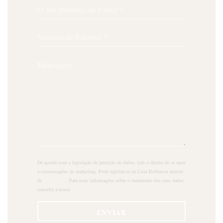
De acordo com a legislação de proteção de dados, tem o direito de se opor
a comunicações de marketing. Pode registar-se na Lista Robinson através
de
robinson.pt
. Para mais informações sobre o tratamento dos seus dados,
consulte a nossa
política de privacidade
.