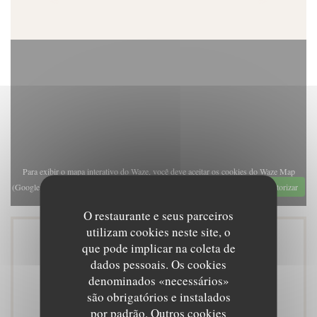
Para exibir o mapa interativo do Waze, você deve aceitar os cookies do Waze Map
(Google). Esses cookies podem coletar dados de navegação e localização.
Autorizar
O restaurante e seus parceiros
utilizam cookies neste site, o
que pode implicar na coleta de
Informações gerais
dados pessoais. Os cookies
denominados «necessários»
são obrigatórios e instalados
por padrão. Outros cookies