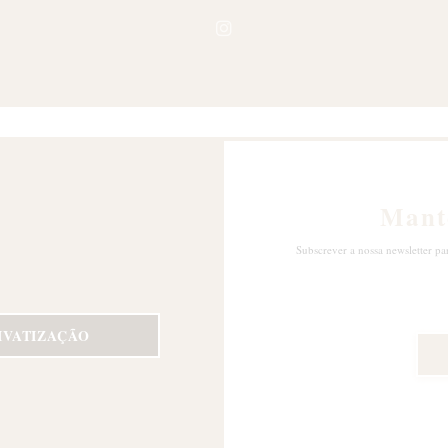
Instagram ((abre numa nova ja
Mant
Subscrever a nossa newsletter pa
IVATIZAÇÃO