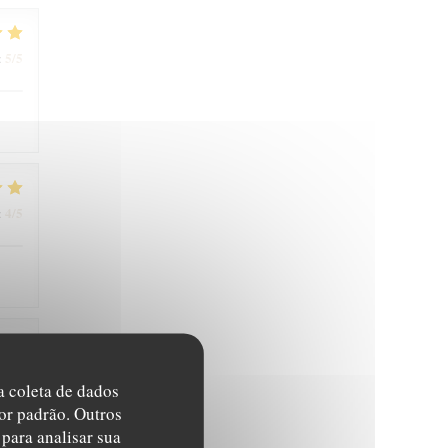
5
/5
:
4
/5
:
4
/5
:
na coleta de dados
or padrão. Outros
para analisar sua