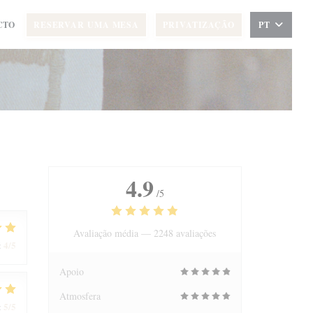
CTO
RESERVAR UMA MESA
PRIVATIZAÇÃO
PT
4.9
/5
Avaliação média —
2248 avaliações
4
/5
:
Apoio
Atmosfera
5
/5
: