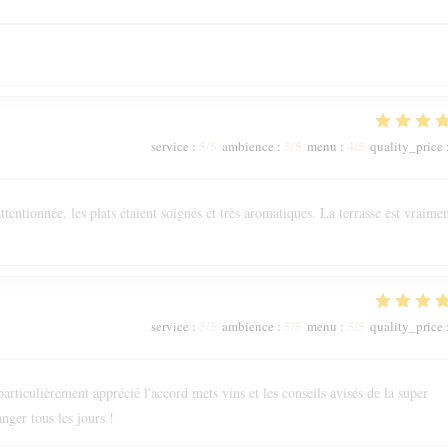
5
/5
5
/5
4
/5
service
:
ambience
:
menu
:
quality_price
tentionnée, les plats étaient soignés et très aromatiques. La terrasse est vraime
5
/5
5
/5
5
/5
service
:
ambience
:
menu
:
quality_price
rticulièrement apprécié l'accord mets vins et les conseils avisés de la super
anger tous les jours !