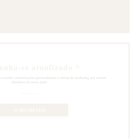
nela))
enha-se atualizado
*
ra receber comunicações personalizadas e ofertas de marketing por correio
eletrónico da nossa parte.
SUBSCREVER