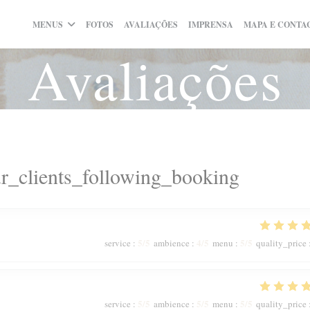
MENUS
FOTOS
AVALIAÇÕES
IMPRENSA
MAPA E CONTA
Avaliações
r_clients_following_booking
5
/5
4
/5
5
/5
service
:
ambience
:
menu
:
quality_price
5
/5
5
/5
5
/5
service
:
ambience
:
menu
:
quality_price