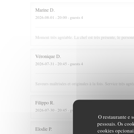
Marine
D
2026-08-01
- 20:00 - guests 4
Moment très agréable. La chef est très présente, le personn
Véronique
D
2026-07-31
- 20:45 - guests 4
Saveurs maîtrisées et originales à la fois. Service très agré
Filippo
R
2026-07-30
- 20:45 - guests 3
O restaurante e s
pessoais. Os coo
Elodie
P
cookies opcionai