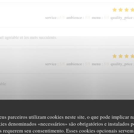
5
/5
5
/5
5
/5
service
:
ambience
:
menu
:
quality_price
el agréable et les mets succulents.
5
/5
5
/5
5
/5
service
:
ambience
:
menu
:
quality_price
able
5
/5
5
/5
5
/5
service
:
ambience
:
menu
:
quality_price
eus parceiros utilizam cookies neste site, o que pode implicar 
kies denominados «necessários» são obrigatórios e instalados p
s requerem seu consentimento. Esses cookies opcionais servem 