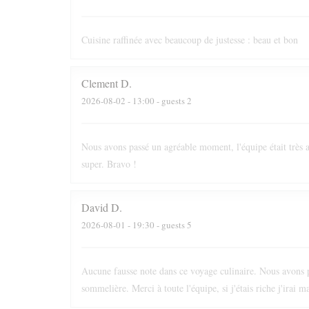
Cuisine raffinée avec beaucoup de justesse : beau et bon
Clement
D
2026-08-02
- 13:00 - guests 2
Nous avons passé un agréable moment, l'équipe était très at
super. Bravo !
David
D
2026-08-01
- 19:30 - guests 5
Aucune fausse note dans ce voyage culinaire. Nous avons pa
sommelière. Merci à toute l'équipe, si j'étais riche j'irai m