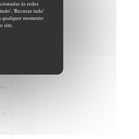
5
/5
:
acionadas às redes
tudo', 'Recusar tudo'
s a qualquer momento
ent
 site.
très
5
/5
:
mais
3
/5
: