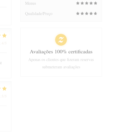
Menus
Qualidade/Preço
4
/5
:
Avaliações 100% certificadas
Apenas os clientes que fizeram reservas
nt
submeteram avaliações
5
/5
: