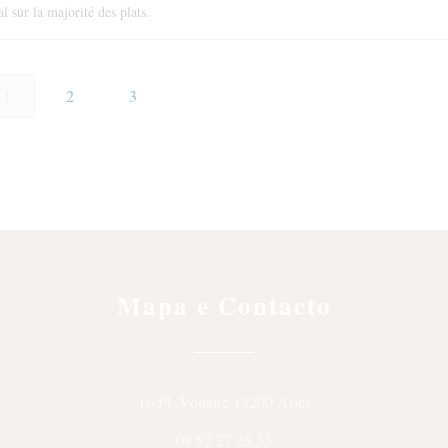
 sur la majorité des plats.
1
2
3
Mapa e Contacto
((abre numa nova jane
16 Pl. Voltaire 13200 Arles
09 82 27 28 33