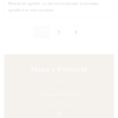
Moment très agréable. La chef est très présente, le personnel
agréable et les mets succulents.
1
2
3
Mapa e Contacto
((abre numa nova jane
16 Pl. Voltaire 13200 Arles
09 82 27 28 33
Instagram ((abre numa nova ja