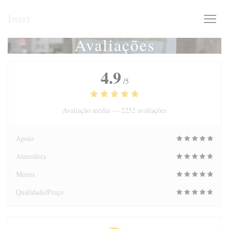
Painel de Gerenciamento de Cookies
Inari
Avaliações
4.9
/5
Avaliação média —
2252 avaliações
Apoio
Atmosfera
Menus
Qualidade/Preço