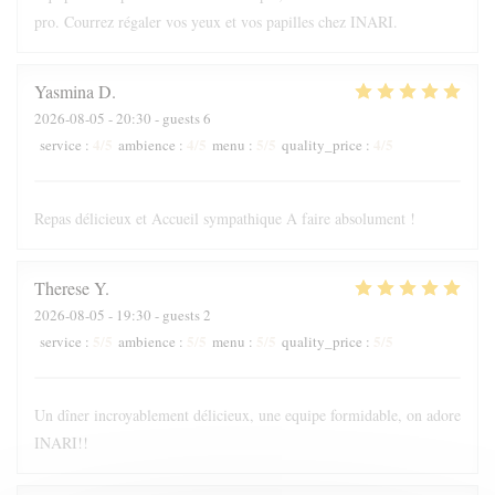
pro. Courrez régaler vos yeux et vos papilles chez INARI.
Yasmina
D
2026-08-05
- 20:30 - guests 6
4
/5
4
/5
5
/5
4
/5
service
:
ambience
:
menu
:
quality_price
:
Repas délicieux et Accueil sympathique A faire absolument !
Therese
Y
2026-08-05
- 19:30 - guests 2
5
/5
5
/5
5
/5
5
/5
service
:
ambience
:
menu
:
quality_price
:
Un dîner incroyablement délicieux, une equipe formidable, on adore
INARI!!