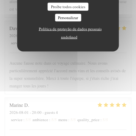
attentionnée, les plats étaient soignés et très aromatiques. La terrasse
Proíbe todos cookies
est vraiment super. Bravo !
Personalizar
David
D
Política de proteção de dados pessoais
2026-08-01
- 19:30 - guests 5
undefined
5
/5
5
/5
5
/5
5
/5
service
:
ambience
:
menu
:
quality_price
:
Aucune fausse note dans ce voyage culinaire. Nous avons
particulièrement apprécié l'accord mets vins et les conseils avisés de
la super sommelière. Merci à toute l'équipe, si j'étais riche j'irai
manger tous les jours !
Marine
D
2026-08-01
- 20:00 - guests 4
5
/5
5
/5
5
/5
5
/5
service
:
ambience
:
menu
:
quality_price
: