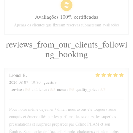
Avaliações 100% certificadas
Apenas os clientes que fizeram reservas submeteram avaliações
reviews_from_our_clients_followi
ng_booking
Lionel
R
2026-08-07
- 19:30 - guests 3
5
/5
5
/5
5
/5
5
/5
service
:
ambience
:
menu
:
quality_price
:
Pour notre nième déjeuner / dîner, nous avons été toujours aussi
conquis et émerveillés par les parfums, les saveurs, les superbes
présentations et surprises préparées par Céline PHAM et son
Équipe. Sans parler de l’accueil simple, chaleureux et néanmoins