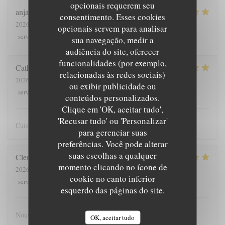
opcionais requerem seu
anja
M
consentimento. Esses cookies
2026-08-05
- 20:00 - guests 4
opcionais servem para analisar
5
/5
4
/5
5
/5
4
/5
service
:
ambience
:
menu
:
quality_price
:
sua navegação, medir a
audiência do site, oferecer
funcionalidades (por exemplo,
Catherine
A
relacionadas às redes sociais)
2026-08-02
- 13:30 - guests 2
ou exibir publicidade ou
5
/5
5
/5
5
/5
5
/5
service
:
ambience
:
menu
:
quality_price
:
conteúdos personalizados.
Clique em 'OK, aceitar tudo',
'Recusar tudo' ou 'Personalizar'
Cuisine raffinée avec beaucoup de justesse : beau et bon
para gerenciar suas
preferências. Você pode alterar
suas escolhas a qualquer
Clement
D
momento clicando no ícone de
2026-08-02
- 13:00 - guests 2
cookie no canto inferior
5
/5
5
/5
4
/5
4
/5
service
:
ambience
:
menu
:
quality_price
:
esquerdo das páginas do site.
Nous avons passé un agréable moment, l'équipe était très
OK, aceitar tudo