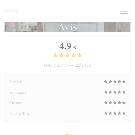
Personnalisation de vos choix en matière de cookies
Inari
Avis
4.9
/5
Note moyenne —
2252 avis
Service
Ambiance
Cuisine
Qualité/Prix