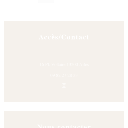
Accès/Contact
((ouvre une nouvelle f
16 Pl. Voltaire 13200 Arles
09 82 27 28 33
Instagram ((ouvre une nouvelle
Nous contacter