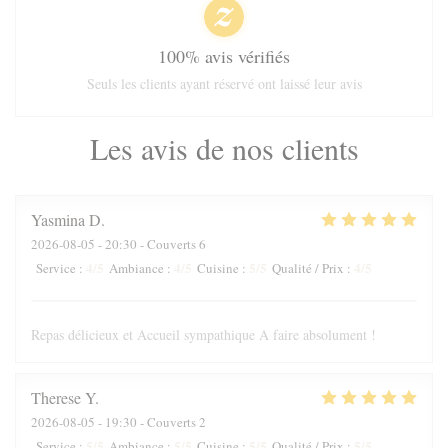
100% avis vérifiés
Seuls les clients ayant réservé ont laissé leur avis
Les avis de nos clients
Yasmina
D
2026-08-05
- 20:30 - Couverts 6
4
/5
4
/5
5
/5
4
/5
Service
:
Ambiance
:
Cuisine
:
Qualité / Prix
:
Repas délicieux et Accueil sympathique A faire absolument !
Therese
Y
2026-08-05
- 19:30 - Couverts 2
5
/5
5
/5
5
/5
5
/5
Service
:
Ambiance
:
Cuisine
:
Qualité / Prix
: