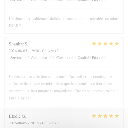
Un dîner incroyablement délicieux, une equipe formidable, on adore
INARI!!
Shankar
S
2026-08-05
- 19:30 - Couverts 2
5
/5
5
/5
5
/5
5
/5
Service
:
Ambiance
:
Cuisine
:
Qualité / Prix
:
La découverte et la finesse des mets, l’accueil et la connaissance
culinaire de chaque membre ainsi que leur gentillesse font de ce
restaurant un lieu unique et magnifique. Une étape incontournable à
faire à Arles !
Elodie
G
2026-08-05
- 20:15 - Couverts 2