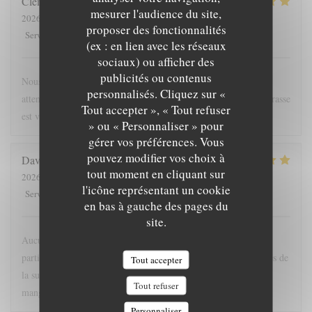
Clement
D
mesurer l'audience du site,
2026-08-02
- 13:00 - Couverts 2
proposer des fonctionnalités
5
/5
5
/5
4
/5
4
/5
Service
:
Ambiance
:
Cuisine
:
Qualité / Prix
:
(ex : en lien avec les réseaux
sociaux) ou afficher des
publicités ou contenus
Nous avons passé un agréable moment, l'équipe était très
personnalisés. Cliquez sur «
attentionnée, les plats étaient soignés et très aromatiques. La terrasse
Tout accepter », « Tout refuser
est vraiment super. Bravo !
» ou « Personnaliser » pour
gérer vos préférences. Vous
pouvez modifier vos choix à
David
D
tout moment en cliquant sur
2026-08-01
- 19:30 - Couverts 5
l'icône représentant un cookie
5
/5
5
/5
5
/5
5
/5
Service
:
Ambiance
:
Cuisine
:
Qualité / Prix
:
en bas à gauche des pages du
site.
Aucune fausse note dans ce voyage culinaire. Nous avons
particulièrement apprécié l'accord mets vins et les conseils avisés de
Tout accepter
la super sommelière. Merci à toute l'équipe, si j'étais riche j'irai
Tout refuser
manger tous les jours !
Personnaliser