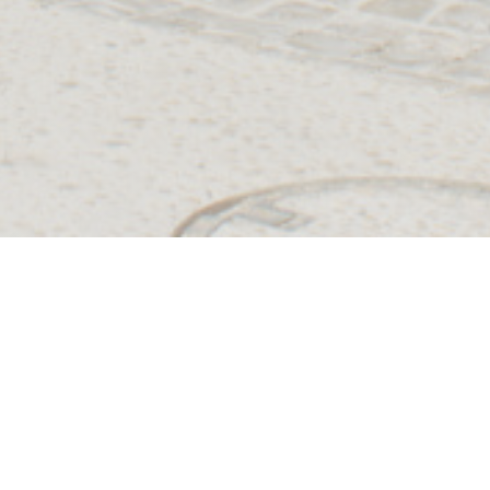
re, Inari est le premier
celinepham.com