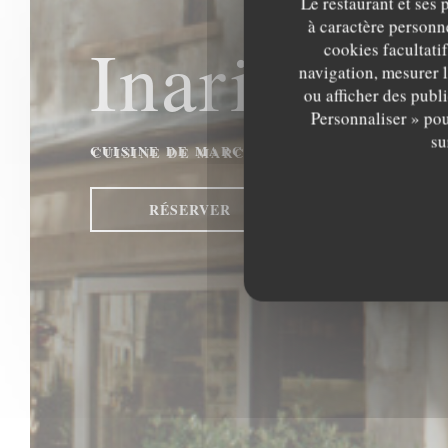
Le restaurant et ses 
à caractère personne
Inari
cookies facultati
navigation, mesurer l
ou afficher des publ
Personnaliser » pou
su
CUISINE DE MARCHÉ
|
ARLES
RÉSERVER