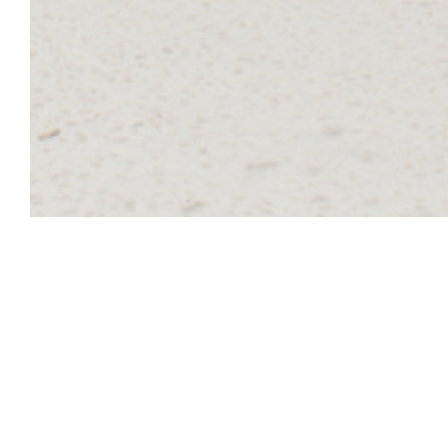
Inari
Niché dans une chapelle datant de 1224 sur la place Voltai
restaurant permanent de la cheffe Céline Pham.
https://