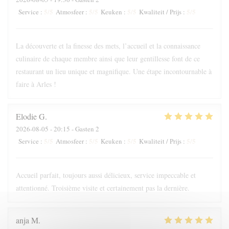
5
/5
5
/5
5
/5
5
/5
Service
:
Atmosfeer
:
Keuken
:
Kwaliteit / Prijs
:
La découverte et la finesse des mets, l’accueil et la connaissance
culinaire de chaque membre ainsi que leur gentillesse font de ce
restaurant un lieu unique et magnifique. Une étape incontournable à
faire à Arles !
Elodie
G
2026-08-05
- 20:15 - Gasten 2
5
/5
5
/5
5
/5
5
/5
Service
:
Atmosfeer
:
Keuken
:
Kwaliteit / Prijs
:
Accueil parfait, toujours aussi délicieux, service impeccable et
attentionné. Troisième visite et certainement pas la dernière.
anja
M