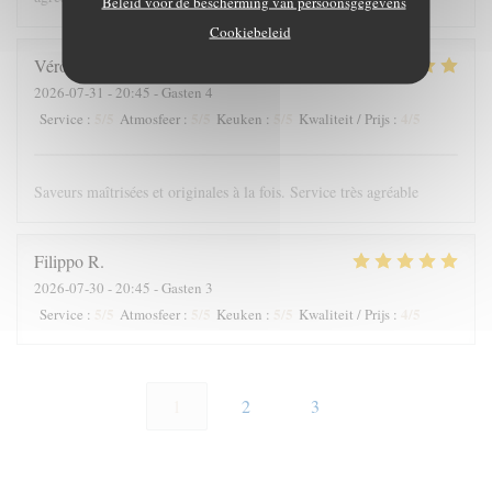
Beleid voor de bescherming van persoonsgegevens
Cookiebeleid
Véronique
D
2026-07-31
- 20:45 - Gasten 4
5
/5
5
/5
5
/5
4
/5
Service
:
Atmosfeer
:
Keuken
:
Kwaliteit / Prijs
:
Saveurs maîtrisées et originales à la fois. Service très agréable
Filippo
R
2026-07-30
- 20:45 - Gasten 3
5
/5
5
/5
5
/5
4
/5
Service
:
Atmosfeer
:
Keuken
:
Kwaliteit / Prijs
:
1
2
3