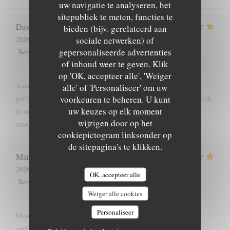
uw navigatie te analyseren, het
sitepubliek te meten, functies te
David
D
bieden (bijv. gerelateerd aan
sociale netwerken) of
2026-08-01
- 19:30 - Gasten 5
gepersonaliseerde advertenties
5
/5
5
/5
5
/5
5
/5
Service
:
Atmosfeer
:
Keuken
:
Kwaliteit / Prijs
:
of inhoud weer te geven. Klik
op 'OK, accepteer alle', 'Weiger
Aucune fausse note dans ce voyage culinaire. Nous avons
alle' of 'Personaliseer' om uw
voorkeuren te beheren. U kunt
particulièrement apprécié l'accord mets vins et les conseils avisés de
uw keuzes op elk moment
la super sommelière. Merci à toute l'équipe, si j'étais riche j'irai
wijzigen door op het
manger tous les jours !
cookiepictogram linksonder op
de sitepagina's te klikken.
Marine
D
2026-08-01
- 20:00 - Gasten 4
OK, accepteer alle
5
/5
5
/5
5
/5
5
/5
Service
:
Atmosfeer
:
Keuken
:
Kwaliteit / Prijs
:
Weiger alle cookies
Personaliseer
Moment très agréable. La chef est très présente, le personnel
agréable et les mets succulents.