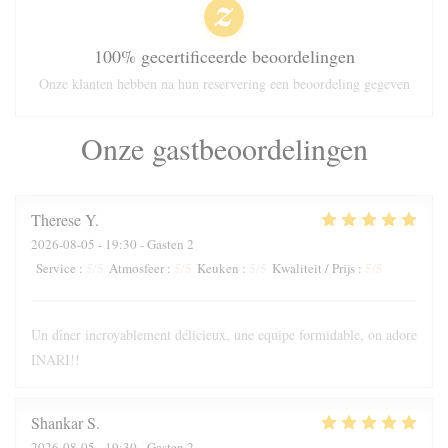
100% gecertificeerde beoordelingen
Onze klanten hebben na hun reservering een beoordeling gegeven
Onze gastbeoordelingen
Therese
Y
2026-08-05
- 19:30 - Gasten 2
5
/5
5
/5
5
/5
5
/5
Service
:
Atmosfeer
:
Keuken
:
Kwaliteit / Prijs
:
Un dîner incroyablement délicieux, une equipe formidable, on adore
INARI!!
Shankar
S
2026-08-05
- 19:30 - Gasten 2