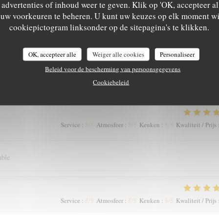
advertenties of inhoud weer te geven. Klik op 'OK, accepteer alle
anger tous les jours !
m uw voorkeuren te beheren. U kunt uw keuzes op elk moment wi
cookiepictogram linksonder op de sitepagina's te klikken.
5
/5
5
/5
5
/5
Service
:
Atmosfeer
:
Keuken
:
Kwaliteit / Prijs
OK, accepteer alle
Weiger alle cookies
Personaliseer
Beleid voor de bescherming van persoonsgegevens
el agréable et les mets succulents.
Cookiebeleid
5
/5
5
/5
5
/5
Service
:
Atmosfeer
:
Keuken
:
Kwaliteit / Prijs
able
5
/5
5
/5
5
/5
Service
:
Atmosfeer
:
Keuken
:
Kwaliteit / Prijs