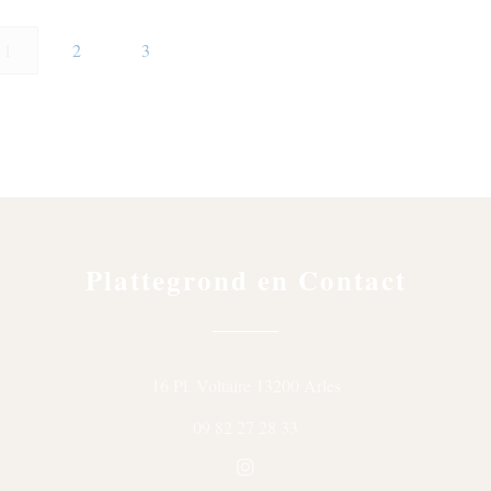
1
2
3
Plattegrond en Contact
((opent in een nieuw v
16 Pl. Voltaire 13200 Arles
09 82 27 28 33
Instagram ((opent in een nieuw