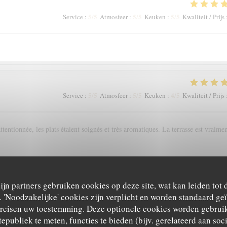
5
/5
5
/5
5
/5
Service
:
Atmosfeer
:
Keuken
:
Kwaliteit / Prijs
5
/5
5
/5
4
/5
Service
:
Atmosfeer
:
Keuken
:
Kwaliteit / Prijs
tentionnée, les plats étaient soignés et très aromatiques. La terrasse est vraime
zijn partners gebruiken cookies op deze site, wat kan leiden tot
5
/5
5
/5
5
/5
Service
:
Atmosfeer
:
Keuken
:
Kwaliteit / Prijs
'Noodzakelijke' cookies zijn verplicht en worden standaard ge
ereisen uw toestemming. Deze optionele cookies worden gebruik
tepubliek te meten, functies te bieden (bijv. gerelateerd aan so
rticulièrement apprécié l'accord mets vins et les conseils avisés de la super