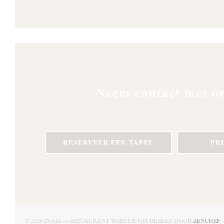
Neem contact met o
RESERVEER EEN TAFEL
PR
(
© 2026 INARI — RESTAURANT WEBSITE GECREËERD DOOR
ZENCHEF