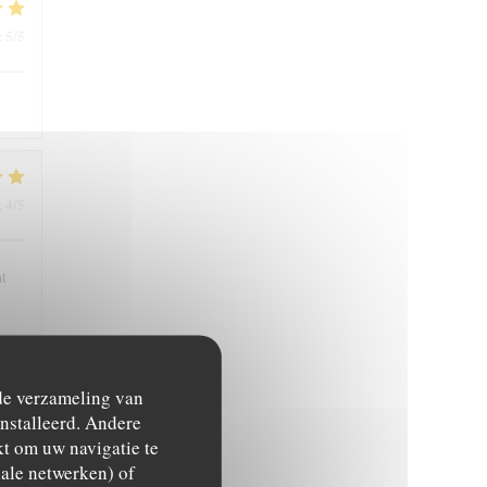
5
/5
:
4
/5
:
nt
 de verzameling van
5
/5
:
ïnstalleerd. Andere
t om uw navigatie te
ciale netwerken) of