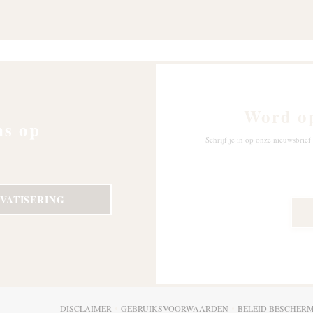
Word o
ns op
Schrijf je in op onze nieuwsbri
IVATISERING
(OPENT IN EEN NIEUW VENSTER))
DISCLAIMER
GEBRUIKSVOORWAARDEN
BELEID BESCHER