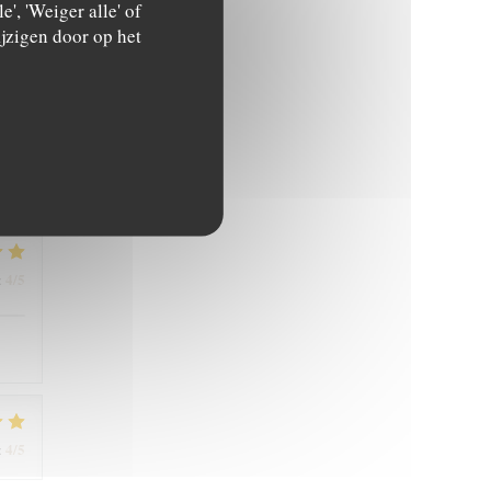
', 'Weiger alle' of
jzigen door op het
5
/5
:
4
/5
:
4
/5
: