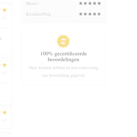
Menu's
Kwaliteit/Prijs
5
/5
:
nt
100% gecertificeerde
beoordelingen
Onze klanten hebben na hun reservering
5
/5
:
een beoordeling gegeven
4
/5
: