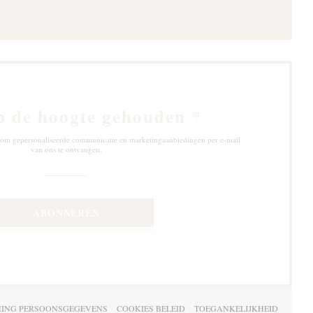
p de hoogte gehouden
*
ef om gepersonaliseerde communicatie en marketingaanbiedingen per e-mail
van ons te ontvangen.
ABONNEREN
MING PERSOONSGEGEVENS
COOKIES BELEID
TOEGANKELIJKHEID