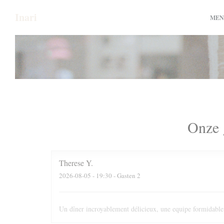
Cookies beheer paneel
Inari
MEN
Onze 
Therese
Y
2026-08-05
- 19:30 - Gasten 2
Un dîner incroyablement délicieux, une equipe formidabl