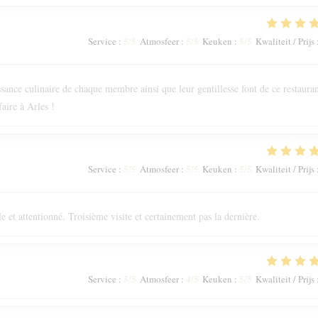
5
/5
5
/5
5
/5
Service
:
Atmosfeer
:
Keuken
:
Kwaliteit / Prijs
issance culinaire de chaque membre ainsi que leur gentillesse font de ce restaura
aire à Arles !
5
/5
5
/5
5
/5
Service
:
Atmosfeer
:
Keuken
:
Kwaliteit / Prijs
e et attentionné. Troisième visite et certainement pas la dernière.
5
/5
4
/5
5
/5
Service
:
Atmosfeer
:
Keuken
:
Kwaliteit / Prijs