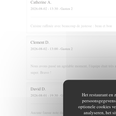
Catherine
A
2026-08-02
- 13:30 - Gasten 2
Cuisine raffinée avec beaucoup de justesse : beau et bon
Clement
D
2026-08-02
- 13:00 - Gasten 2
Nous avons passé un agréable moment, l'équipe était très at
super. Bravo !
David
D
Het restaurant en 
2026-08-01
- 19:30 - Gasten 5
persoonsgegevens. 
optionele cookies v
analyseren, het si
Aucune fausse note dans ce voyage culinaire. Nous avons pa