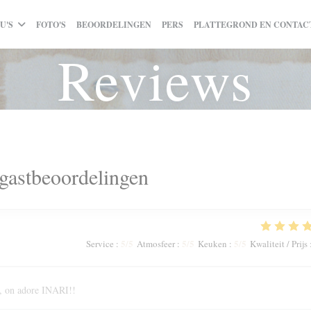
U'S
FOTO'S
BEOORDELINGEN
PERS
PLATTEGROND EN CONTAC
Reviews
gastbeoordelingen
5
/5
5
/5
5
/5
Service
:
Atmosfeer
:
Keuken
:
Kwaliteit / Prijs
e, on adore INARI!!