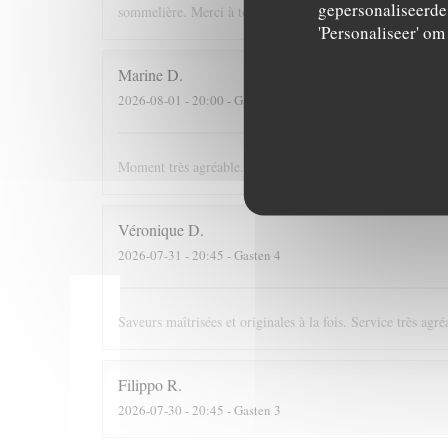
gepersonaliseerde 
sommelière. Merci à toute l'équipe, si j'étais riche j'irai m
'Personaliseer' o
Marine
D
2026-08-01
- 20:00 - Gasten 4
Moment très agréable. La chef est très présente, le personn
Véronique
D
2026-07-31
- 20:45 - Gasten 4
Saveurs maîtrisées et originales à la fois. Service très agré
Filippo
R
2026-07-30
- 20:45 - Gasten 3