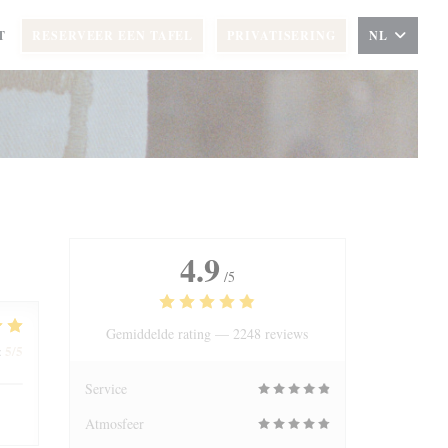
T
RESERVEER EEN TAFEL
PRIVATISERING
NL
4.9
/5
Gemiddelde rating —
2248 reviews
5
/5
:
Service
Atmosfeer