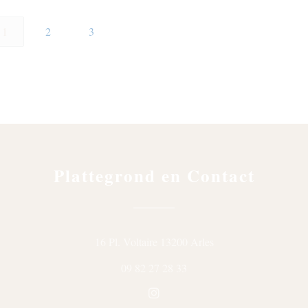
1
2
3
Plattegrond en Contact
((opent in een nieuw v
16 Pl. Voltaire 13200 Arles
09 82 27 28 33
Instagram ((opent in een nieuw