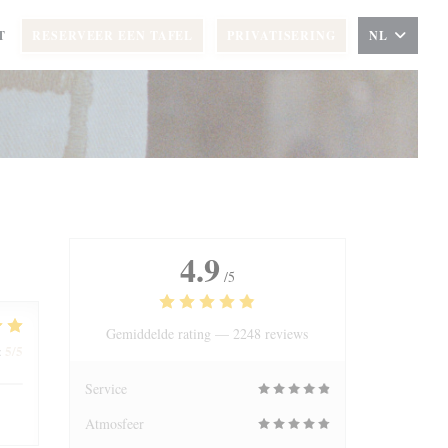
T
RESERVEER EEN TAFEL
PRIVATISERING
NL
4.9
/5
Gemiddelde rating —
2248 reviews
5
/5
:
Service
Atmosfeer