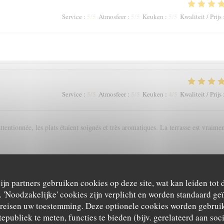
5
/5
5
/5
5
/5
Service
:
Atmosfeer
:
Keuken
:
Kwaliteit / Prijs
5
/5
5
/5
4
/5
Service
:
Atmosfeer
:
Keuken
:
Kwaliteit / Prijs
tentionnée, les plats étaient soignés et très aromatiques. La terrasse est vraime
zijn partners gebruiken cookies op deze site, wat kan leiden tot
5
/5
5
/5
5
/5
Service
:
Atmosfeer
:
Keuken
:
Kwaliteit / Prijs
'Noodzakelijke' cookies zijn verplicht en worden standaard ge
ereisen uw toestemming. Deze optionele cookies worden gebruik
tepubliek te meten, functies te bieden (bijv. gerelateerd aan so
rticulièrement apprécié l'accord mets vins et les conseils avisés de la super