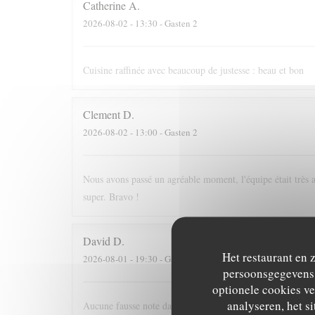
Catherine
A
2026-08-02
- 13:30 - Gasten 2
Cuisine raffinée avec beaucoup de justesse : beau et bon
Clement
D
2026-08-02
- 13:00 - Gasten 2
Nous avons passé un agréable moment, l'équipe était très at
super. Bravo !
David
D
Het restaurant en 
2026-08-01
- 19:30 - Gasten 5
persoonsgegevens. 
optionele cookies v
analyseren, het si
Aucune fausse note dans ce voyage culinaire. Nous avons pa