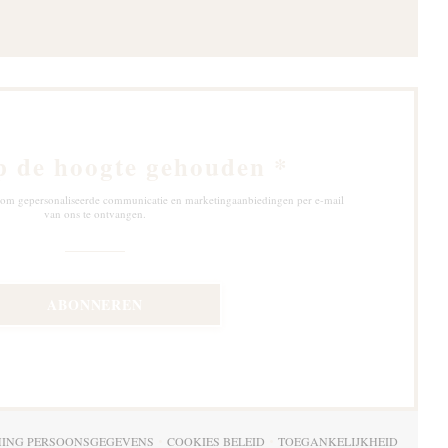
p de hoogte gehouden
*
ef om gepersonaliseerde communicatie en marketingaanbiedingen per e-mail
van ons te ontvangen.
ABONNEREN
MING PERSOONSGEGEVENS
COOKIES BELEID
TOEGANKELIJKHEID