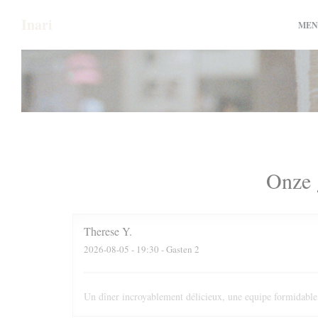
Cookies beheer paneel
Inari
MEN
Onze 
Therese
Y
2026-08-05
- 19:30 - Gasten 2
Un dîner incroyablement délicieux, une equipe formidabl