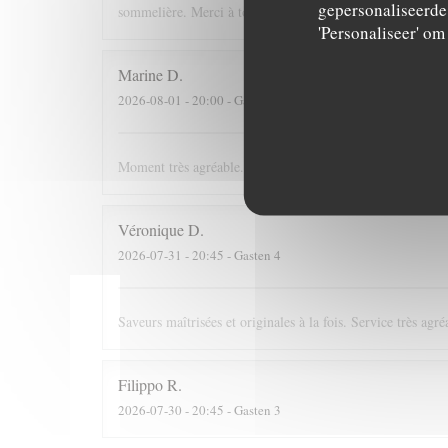
gepersonaliseerde 
sommelière. Merci à toute l'équipe, si j'étais riche j'irai m
'Personaliseer' o
Marine
D
2026-08-01
- 20:00 - Gasten 4
Moment très agréable. La chef est très présente, le personn
Véronique
D
2026-07-31
- 20:45 - Gasten 4
Saveurs maîtrisées et originales à la fois. Service très agré
Filippo
R
2026-07-30
- 20:45 - Gasten 3