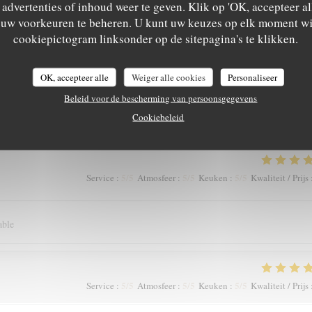
advertenties of inhoud weer te geven. Klik op 'OK, accepteer alle
anger tous les jours !
m uw voorkeuren te beheren. U kunt uw keuzes op elk moment wi
cookiepictogram linksonder op de sitepagina's te klikken.
5
/5
5
/5
5
/5
Service
:
Atmosfeer
:
Keuken
:
Kwaliteit / Prijs
OK, accepteer alle
Weiger alle cookies
Personaliseer
Beleid voor de bescherming van persoonsgegevens
el agréable et les mets succulents.
Cookiebeleid
5
/5
5
/5
5
/5
Service
:
Atmosfeer
:
Keuken
:
Kwaliteit / Prijs
able
5
/5
5
/5
5
/5
Service
:
Atmosfeer
:
Keuken
:
Kwaliteit / Prijs