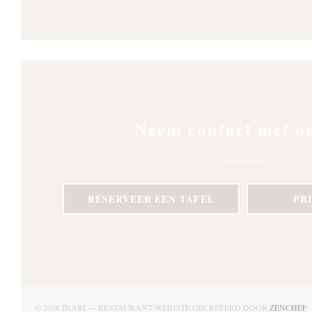
Neem contact met o
RESERVEER EEN TAFEL
PR
(
© 2026 INARI — RESTAURANT WEBSITE GECREËERD DOOR
ZENCHEF