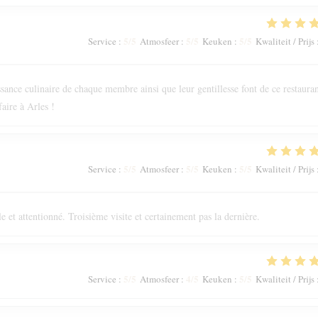
5
/5
5
/5
5
/5
Service
:
Atmosfeer
:
Keuken
:
Kwaliteit / Prijs
issance culinaire de chaque membre ainsi que leur gentillesse font de ce restaura
aire à Arles !
5
/5
5
/5
5
/5
Service
:
Atmosfeer
:
Keuken
:
Kwaliteit / Prijs
e et attentionné. Troisième visite et certainement pas la dernière.
5
/5
4
/5
5
/5
Service
:
Atmosfeer
:
Keuken
:
Kwaliteit / Prijs