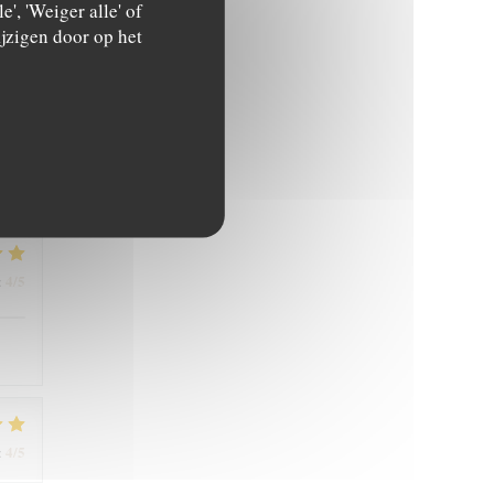
', 'Weiger alle' of
jzigen door op het
5
/5
:
4
/5
:
4
/5
: