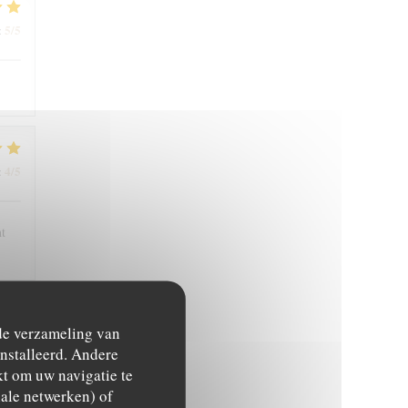
5
/5
:
4
/5
:
nt
 de verzameling van
5
/5
:
ïnstalleerd. Andere
t om uw navigatie te
ciale netwerken) of