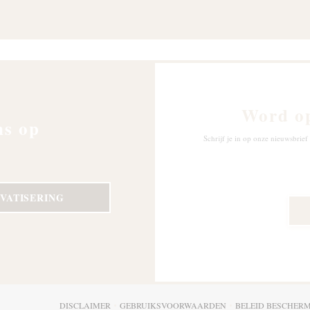
Word o
ns op
Schrijf je in op onze nieuwsbri
IVATISERING
(OPENT IN EEN NIEUW VENSTER))
DISCLAIMER
GEBRUIKSVOORWAARDEN
BELEID BESCHER