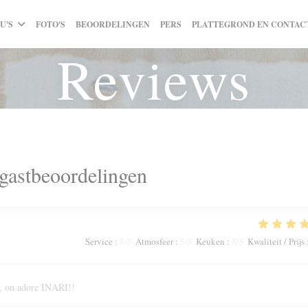
U'S
FOTO'S
BEOORDELINGEN
PERS
PLATTEGROND EN CONTAC
Reviews
gastbeoordelingen
5
/5
5
/5
5
/5
Service
:
Atmosfeer
:
Keuken
:
Kwaliteit / Prijs
e, on adore INARI!!