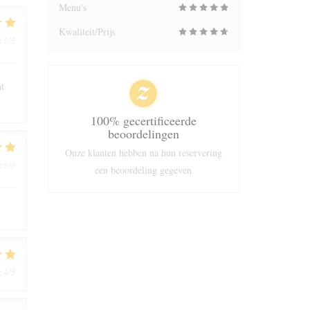
Menu's
Kwaliteit/Prijs
5
/5
:
nt
100% gecertificeerde
beoordelingen
Onze klanten hebben na hun reservering
5
/5
:
een beoordeling gegeven
4
/5
: