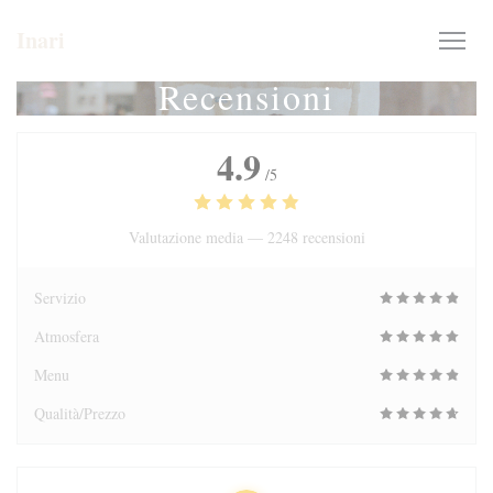
Personalizzazione delle tue scelte sui cookie
Inari
Recensioni
4.9
/5
Valutazione media —
2248 recensioni
Servizio
Atmosfera
Menu
Qualità/Prezzo