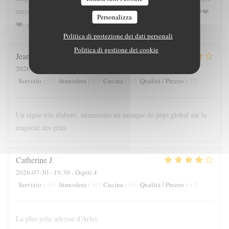
mais elles peuvent être très fières de l équipe aux commandes ❤️❤️
Personalizza
❤️. À l année prochaine
Politica di protezione dei dati personali
Politica di gestione dei cookie
Jean
W
2026-07-31
- 20:00 - Ospiti 4
5
/5
5
/5
4
/5
3
/5
Servizio
:
Atmosfera
:
Cucina
:
Qualità / Prezzo
:
Un repas très élaboré, néanmoins un manque de peps global sur la
majorité des plats.
Catherine
J
2026-07-30
- 19:30 - Ospiti 4
4
/5
5
/5
5
/5
4
/5
Servizio
:
Atmosfera
:
Cucina
:
Qualità / Prezzo
:
La plus jolie adresse d’Arles