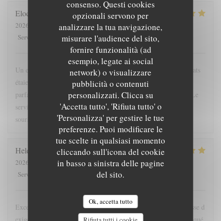
consenso. Questi cookies
Elodie
P
opzionali servono per
2026-08-01
- 13:15 - Ospiti 3
analizzare la tua navigazione,
5
/5
5
/5
5
/5
5
/5
misurare l'audience del sito,
Servizio
:
Atmosfera
:
Cucina
:
Qualità / Prezzo
:
fornire funzionalità (ad
esempio, legate ai social
Un excellent restaurant que je recommande sans hésiter ! Les plats
network) o visualizzare
étaient délicieux, préparés avec des ingrédients de qualité et
pubblicità o contenuti
personalizzati. Clicca su
parfaitement assaisonnés. Chaque bouchée était un vrai plaisir. Le
'Accetta tutto', 'Rifiuta tutto' o
service était tout aussi remarquable : l'équipe est accueillante,
'Personalizza' per gestire le tue
souriante, attentive et très professionnelle.
preferenze. Puoi modificare le
tue scelte in qualsiasi momento
Helene
D
cliccando sull'icona del cookie
in basso a sinistra delle pagine
2026-07-31
- 19:30 - Ospiti 2
del sito.
5
/5
5
/5
5
/5
5
/5
Servizio
:
Atmosfera
:
Cucina
:
Qualità / Prezzo
:
Ok, accetta tutto
Excellent délicieux exceptionnel une équipe incroyable de justesse d
exigence et un calme olympien . Céline et Agathe nous ont manqué
Rifiuta tutti i cookie