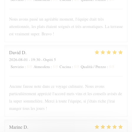
Nous avons passé un agréable moment, l'équipe était très
attentionnée, les plats étaient soignés et très aromatiques. La terrasse
est vraiment super. Bravo !
David
D
2026-08-01
- 19:30 - Ospiti 5
5
/5
5
/5
5
/5
5
/5
Servizio
:
Atmosfera
:
Cucina
:
Qualità / Prezzo
:
Aucune fausse note dans ce voyage culinaire. Nous avons
particulièrement apprécié l'accord mets vins et les conseils avisés de
la super sommelière. Merci à toute l'équipe, si j'étais riche j'irai
manger tous les jours !
Marine
D