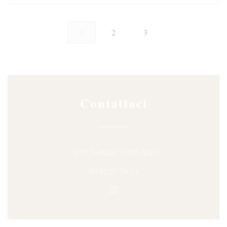
1
2
3
Contattaci
((apre una nuova fines
16 Pl. Voltaire 13200 Arles
09 82 27 28 33
Instagram ((apre una nuova fine