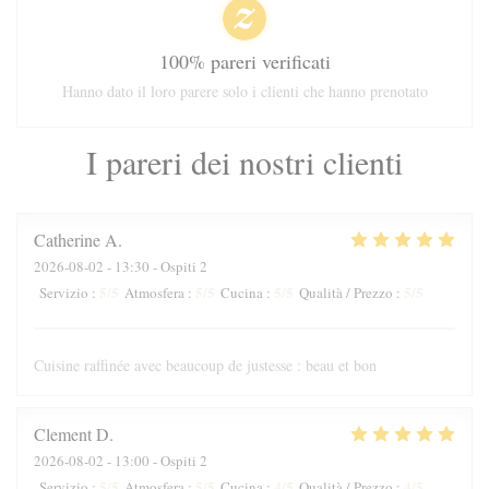
100% pareri verificati
Hanno dato il loro parere solo i clienti che hanno prenotato
I pareri dei nostri clienti
Catherine
A
2026-08-02
- 13:30 - Ospiti 2
5
/5
5
/5
5
/5
5
/5
Servizio
:
Atmosfera
:
Cucina
:
Qualità / Prezzo
:
Cuisine raffinée avec beaucoup de justesse : beau et bon
Clement
D
2026-08-02
- 13:00 - Ospiti 2
5
/5
5
/5
4
/5
4
/5
Servizio
:
Atmosfera
:
Cucina
:
Qualità / Prezzo
: