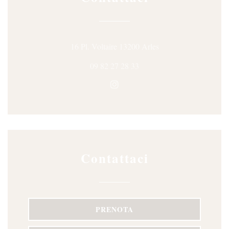
((apre una nuova fines
16 Pl. Voltaire 13200 Arles
09 82 27 28 33
Instagram ((apre una nuova fine
Contattaci
PRENOTA