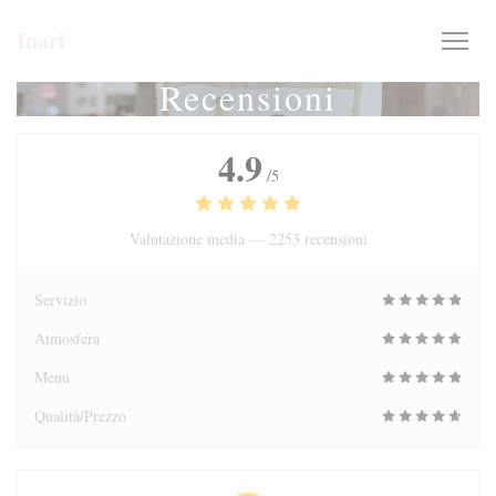
Personalizzazione delle tue scelte sui cookie
Inari
Recensioni
4.9
/5
Valutazione media —
2253 recensioni
Servizio
Atmosfera
Menu
Qualità/Prezzo