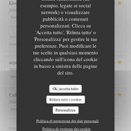
Elodie
G
esempio, legate ai social
2026-08-05
- 20:15 - Ospiti 2
network) o visualizzare
5
/5
5
/5
5
/5
5
/5
Servizio
:
Atmosfera
:
Cucina
:
Qualità / Prezzo
:
pubblicità o contenuti
personalizzati. Clicca su
'Accetta tutto', 'Rifiuta tutto' o
Accueil parfait, toujours aussi délicieux, service impeccable et
'Personalizza' per gestire le tue
attentionné. Troisième visite et certainement pas la dernière.
preferenze. Puoi modificare le
tue scelte in qualsiasi momento
cliccando sull'icona del cookie
anja
M
in basso a sinistra delle pagine
2026-08-05
- 20:00 - Ospiti 4
del sito.
5
/5
4
/5
5
/5
4
/5
Servizio
:
Atmosfera
:
Cucina
:
Qualità / Prezzo
:
Ok, accetta tutto
Catherine
A
Rifiuta tutti i cookie
2026-08-02
- 13:30 - Ospiti 2
5
/5
5
/5
5
/5
5
/5
Servizio
:
Atmosfera
:
Cucina
:
Qualità / Prezzo
:
Personalizza
Politica di protezione dei dati personali
Cuisine raffinée avec beaucoup de justesse : beau et bon
Politica di gestione dei cookie