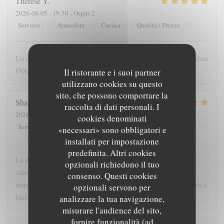
Therese
Y
2026-08-05
- 19:30 - Ospiti 2
5
/5
5
/5
5
/5
5
/5
Servizio
:
Atmosfera
:
Cucina
:
Qualità / Prezzo
:
Un dîner incroyablement délicieux, une equipe formidable, on adore
INARI!!
Il ristorante e i suoi partner
utilizzano cookies su questo
sito, che possono comportare la
Shankar
S
raccolta di dati personali. I
2026-08-05
- 19:30 - Ospiti 2
cookies denominati
5
/5
5
/5
5
/5
5
/5
Servizio
:
Atmosfera
:
Cucina
:
Qualità / Prezzo
:
«necessari» sono obbligatori e
installati per impostazione
predefinita. Altri cookies
La découverte et la finesse des mets, l’accueil et la connaissance
opzionali richiedono il tuo
culinaire de chaque membre ainsi que leur gentillesse font de ce
consenso. Questi cookies
restaurant un lieu unique et magnifique. Une étape incontournable à
opzionali servono per
faire à Arles !
analizzare la tua navigazione,
misurare l'audience del sito,
fornire funzionalità (ad