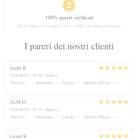
100% pareri verificati
Hanno dato il loro parere solo i clienti che hanno prenotato
I pareri dei nostri clienti
Annie
B
2026-08-07
- 20:30 - Ospiti 2
5
/5
4
/5
5
/5
5
/5
Servizio
:
Atmosfera
:
Cucina
:
Qualità / Prezzo
:
ALM
D
2026-08-07
- 20:15 - Ospiti 5
5
/5
5
/5
5
/5
5
/5
Servizio
:
Atmosfera
:
Cucina
:
Qualità / Prezzo
:
Lionel
R