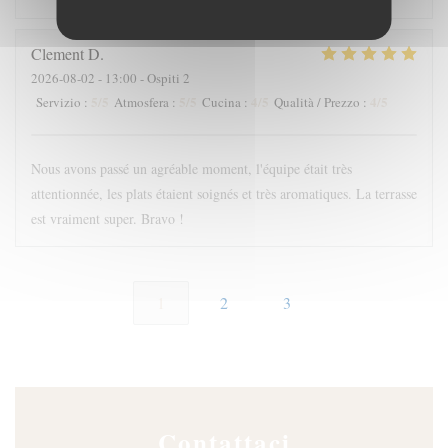
Clement
D
2026-08-02
- 13:00 - Ospiti 2
5
/5
5
/5
4
/5
4
/5
Servizio
:
Atmosfera
:
Cucina
:
Qualità / Prezzo
:
Nous avons passé un agréable moment, l'équipe était très
attentionnée, les plats étaient soignés et très aromatiques. La terrasse
est vraiment super. Bravo !
1
2
3
Contattaci