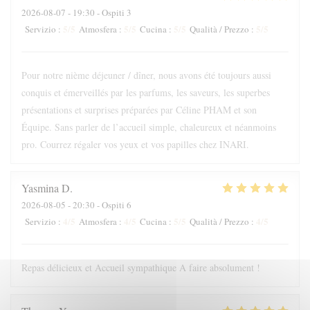
2026-08-07
- 19:30 - Ospiti 3
5
/5
5
/5
5
/5
5
/5
Servizio
:
Atmosfera
:
Cucina
:
Qualità / Prezzo
:
Pour notre nième déjeuner / dîner, nous avons été toujours aussi
conquis et émerveillés par les parfums, les saveurs, les superbes
présentations et surprises préparées par Céline PHAM et son
Équipe. Sans parler de l’accueil simple, chaleureux et néanmoins
pro. Courrez régaler vos yeux et vos papilles chez INARI.
Yasmina
D
2026-08-05
- 20:30 - Ospiti 6
4
/5
4
/5
5
/5
4
/5
Servizio
:
Atmosfera
:
Cucina
:
Qualità / Prezzo
:
Repas délicieux et Accueil sympathique A faire absolument !