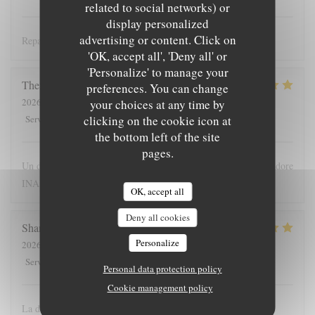
related to social networks) or
display personalized
advertising or content. Click on
Repas délicieux et Accueil sympathique A faire absolument !
'OK, accept all', 'Deny all' or
'Personalize' to manage your
Therese
Y
preferences. You can change
2026-08-05
- 19:30 - Guests 2
your choices at any time by
5
/5
5
/5
5
/5
5
/5
clicking on the cookie icon at
Service
:
Ambiance
:
Food
:
Value
:
the bottom left of the site
pages.
Un dîner incroyablement délicieux, une equipe formidable, on adore
INARI!!
OK, accept all
Deny all cookies
Shankar
S
Personalize
2026-08-05
- 19:30 - Guests 2
5
/5
5
/5
5
/5
5
/5
Service
:
Ambiance
:
Food
:
Value
:
Personal data protection policy
Cookie management policy
La découverte et la finesse des mets, l’accueil et la connaissance