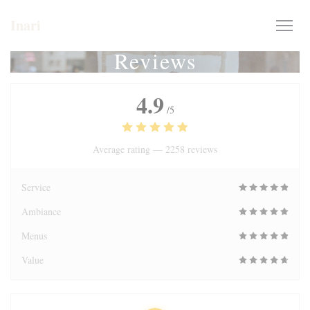
Personalizing your cookie choices
Inari
Reviews
4.9
/5
Average rating —
2258 reviews
Service
Ambiance
Menus
Value