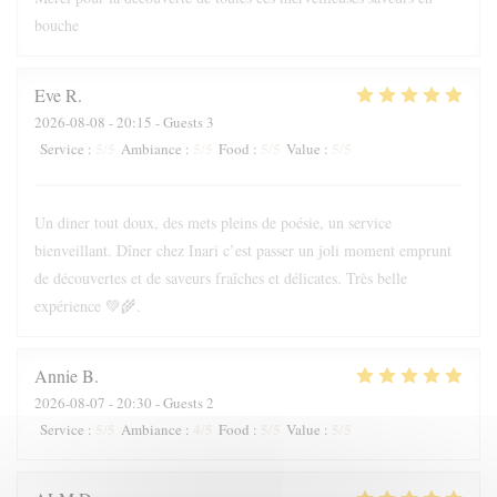
bouche
Eve
R
2026-08-08
- 20:15 - Guests 3
5
/5
5
/5
5
/5
5
/5
Service
:
Ambiance
:
Food
:
Value
:
Un diner tout doux, des mets pleins de poésie, un service
bienveillant. Dîner chez Inari c’est passer un joli moment emprunt
de découvertes et de saveurs fraîches et délicates. Très belle
expérience 💚🌾.
Annie
B
2026-08-07
- 20:30 - Guests 2
5
/5
4
/5
5
/5
5
/5
Service
:
Ambiance
:
Food
:
Value
: