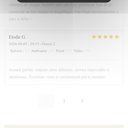
culinaire de chaque membre ainsi que leur gentillesse font de ce
restaurant un lieu unique et magnifique. Une étape incontournable à
faire à Arles !
Elodie
G
2026-08-05
- 20:15 - Guests 2
5
/5
5
/5
5
/5
5
/5
Service
:
Ambiance
:
Food
:
Value
:
Accueil parfait, toujours aussi délicieux, service impeccable et
attentionné. Troisième visite et certainement pas la dernière.
1
2
3