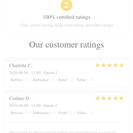
100% certified ratings
Only clients having made reservations provided ratings
Our customer ratings
Charlotte
C
2026-08-08
- 13:00 - Guests 2
5
/5
5
/5
5
/5
5
/5
Service
:
Ambiance
:
Food
:
Value
:
Corinne
D
2026-08-09
- 13:00 - Guests 2
5
/5
5
/5
5
/5
5
/5
Service
:
Ambiance
:
Food
:
Value
:
Merci pour la découverte de toutes ces merveilleuses saveurs en