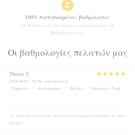
100% πιστοποιημένες βαθμολογίες
Οι πελάτες μας που έκαναν κράτηση έδωσαν τη
βαθμολογία τους
Οι βαθμολογίες πελατών μας
Therese
Y
2026-08-05
- 19:30 - καλεσμένοι 2
5
/5
5
/5
5
/5
Υπηρεσία
:
Ατμόσφαιρα
:
Μενού
:
Ποιότητα / Τιμή
:
5
/5
Un dîner incroyablement délicieux, une equipe formidable, on adore
INARI!!