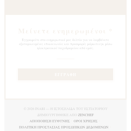
Μείνετε ενημερωμένοι
*
Εγγραφείτε στο ενημερωτικό μας δελτίο για να λαμβάνετε
εξατομικευμένες επικοινωνίες και προσφορές μάρκετινγκ μέσω
ηλεκτρονικού ταχυδρομείου από εμάς.
ΕΓΓΡΑΦΉ
© 2026 INARI — Η ΙΣΤΟΣΕΛΊΔΑ ΤΟΥ ΕΣΤΙΑΤΟΡΊΟΥ
((ΑΝΟΊΓΕΙ ΣΕ ΝΈΟ Π
ΔΗΜΙΟΥΡΓΉΘΗΚΕ ΑΠΌ
ZENCHEF
ΑΠΟΠΟΊΗΣΗ ΕΥΘΎΝΗΣ
ΌΡΟΙ ΧΡΉΣΗΣ
((ΑΝΟΊΓΕΙ ΣΕ ΝΈΟ ΠΑΡΆΘΥΡΟ))
((ΑΝΟΊΓΕΙ ΣΕ ΝΈΟ ΠΑΡΆΘ
ΠΟΛΙΤΙΚΉ ΠΡΟΣΤΑΣΊΑΣ ΠΡΟΣΩΠΙΚΏΝ ΔΕΔΟΜΈΝΩΝ
((ΑΝΟΊΓΕΙ ΣΕ ΝΈΟ ΠΑΡΆΘΥΡΟ))