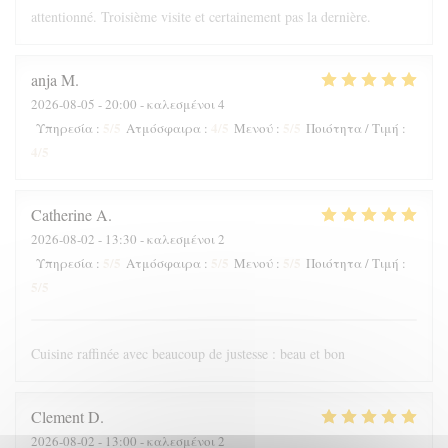
attentionné. Troisième visite et certainement pas la dernière.
anja
M
2026-08-05
- 20:00 - καλεσμένοι 4
5
/5
4
/5
5
/5
Υπηρεσία
:
Ατμόσφαιρα
:
Μενού
:
Ποιότητα / Τιμή
:
4
/5
Catherine
A
2026-08-02
- 13:30 - καλεσμένοι 2
5
/5
5
/5
5
/5
Υπηρεσία
:
Ατμόσφαιρα
:
Μενού
:
Ποιότητα / Τιμή
:
5
/5
Cuisine raffinée avec beaucoup de justesse : beau et bon
Clement
D
2026-08-02
- 13:00 - καλεσμένοι 2