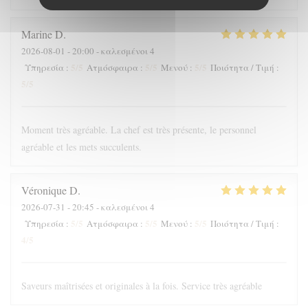
Marine
D
2026-08-01
- 20:00 - καλεσμένοι 4
5
/5
5
/5
5
/5
Υπηρεσία
:
Ατμόσφαιρα
:
Μενού
:
Ποιότητα / Τιμή
:
5
/5
Moment très agréable. La chef est très présente, le personnel
agréable et les mets succulents.
Véronique
D
2026-07-31
- 20:45 - καλεσμένοι 4
5
/5
5
/5
5
/5
Υπηρεσία
:
Ατμόσφαιρα
:
Μενού
:
Ποιότητα / Τιμή
:
4
/5
Saveurs maîtrisées et originales à la fois. Service très agréable