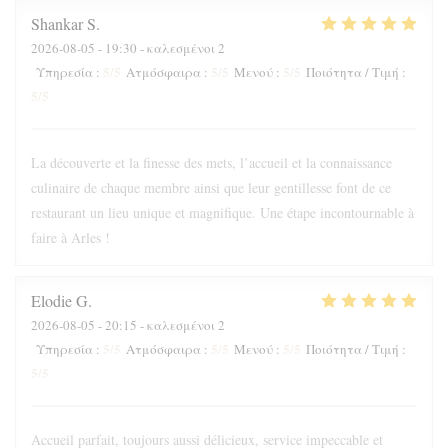
Shankar
S
2026-08-05
- 19:30 - καλεσμένοι 2
5
/5
5
/5
5
/5
Υπηρεσία
:
Ατμόσφαιρα
:
Μενού
:
Ποιότητα / Τιμή
:
5
/5
La découverte et la finesse des mets, l’accueil et la connaissance
culinaire de chaque membre ainsi que leur gentillesse font de ce
restaurant un lieu unique et magnifique. Une étape incontournable à
faire à Arles !
Elodie
G
2026-08-05
- 20:15 - καλεσμένοι 2
5
/5
5
/5
5
/5
Υπηρεσία
:
Ατμόσφαιρα
:
Μενού
:
Ποιότητα / Τιμή
:
5
/5
Accueil parfait, toujours aussi délicieux, service impeccable et