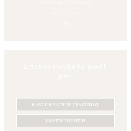
((ανοίγει σε νέο π
16 Pl. Voltaire 13200 Arles
09 82 27 28 33
Instagram ((ανοίγει σε νέο 
Επικοινωνήστε μαζί
μας
ΚΆΝΤΕ ΚΡΆΤΗΣΗ ΤΡΑΠΕΖΙΟΎ
ΙΔΙΩΤΙΚΟΠΟΊΗΣΗ