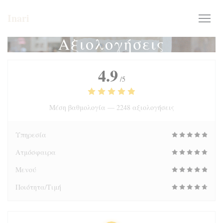
Πίνακας διαχείρισης "Μπισκότων" (Cookies)
Inari
Αξιολογήσεις
4.9
/5
Μέση βαθμολογία —
2248 αξιολογήσεις
Υπηρεσία
Ατμόσφαιρα
Μενού
Ποιότητα/Τιμή