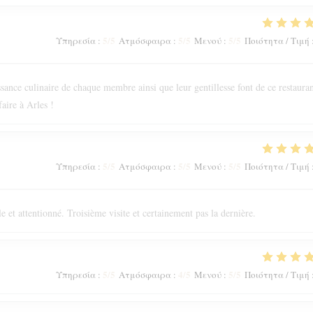
5
/5
5
/5
5
/5
Υπηρεσία
:
Ατμόσφαιρα
:
Μενού
:
Ποιότητα / Τιμή
issance culinaire de chaque membre ainsi que leur gentillesse font de ce restaura
aire à Arles !
5
/5
5
/5
5
/5
Υπηρεσία
:
Ατμόσφαιρα
:
Μενού
:
Ποιότητα / Τιμή
e et attentionné. Troisième visite et certainement pas la dernière.
5
/5
4
/5
5
/5
Υπηρεσία
:
Ατμόσφαιρα
:
Μενού
:
Ποιότητα / Τιμή