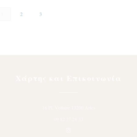
1
2
3
Χάρτης και Επικοινωνία
((ανοίγει σε νέο π
16 Pl. Voltaire 13200 Arles
09 82 27 28 33
Instagram ((ανοίγει σε νέο 