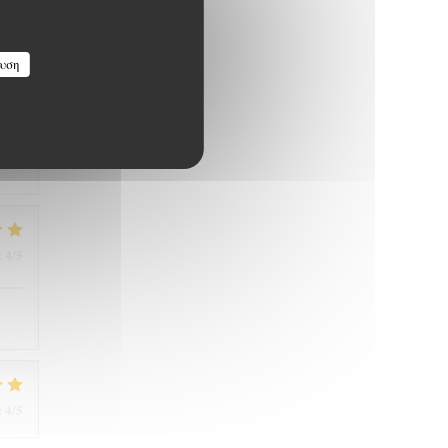
υση
5
/5
:
4
/5
:
4
/5
: