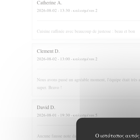
Catherine
A
2026-08-02
- 13:30 - καλεσμένοι 2
Cuisine raffinée avec beaucoup de justesse : beau et bon
Clement
D
2026-08-02
- 13:00 - καλεσμένοι 2
Nous avons passé un agréable moment, l'équipe était très at
super. Bravo !
David
D
2026-08-01
- 19:30 - καλεσμένοι 5
Ο ιστότοπος αυτός 
Aucune fausse note dans ce voyage culinaire. Nous avons pa