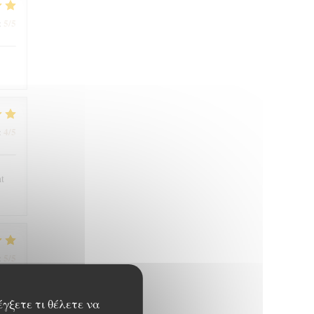
5
/5
:
4
/5
:
nt
5
/5
:
έγξετε τι θέλετε να