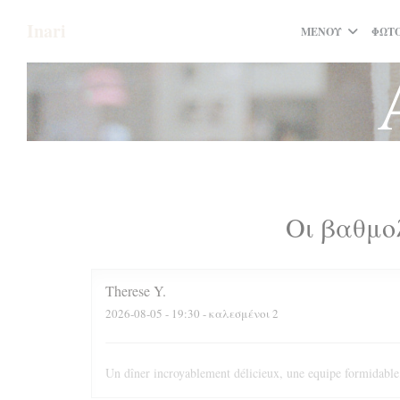
Πίνακας διαχείρισης "Μπισκότων" (Cookies)
Inari
ΜΕΝΟΎ
ΦΩΤΟ
Οι βαθμο
Therese
Y
2026-08-05
- 19:30 - καλεσμένοι 2
Un dîner incroyablement délicieux, une equipe formidabl