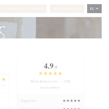
ΝΤΕ ΚΡΆΤΗΣΗ ΤΡΑΠΕΖΙΟΎ
ΙΔΙΩΤΙΚΟΠΟΊΗΣΗ
EL
ς
4.9
/5
Μέση βαθμολογία —
2248
5
/5
:
αξιολογήσεις
Υπηρεσία