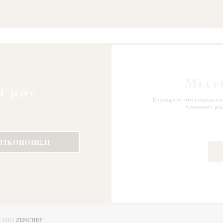
Μείν
ί μας
Εγγραφείτε στο ενημερωτικό
προσφορές μάρ
ΩΤΙΚΟΠΟΊΗΣΗ
((ΑΝΟΊΓΕΙ ΣΕ ΝΈΟ ΠΑΡΆΘΥΡΟ))
Ε ΑΠΌ
ZENCHEF