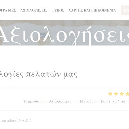
ΓΡΑΦΊΕΣ
ΑΞΙΟΛΟΓΉΣΕΙΣ
ΤΎΠΟΣ
ΧΆΡΤΗΣ ΚΑΙ ΕΠΙΚΟΙΝΩΝΊΑ
ΚΆ
Αξιολογήσει
λογίες πελατών μας
5
/5
5
/5
5
/5
Υπηρεσία
:
Ατμόσφαιρα
:
Μενού
:
Ποιότητα / Τιμή
e, on adore INARI!!