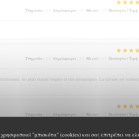
5
/5
5
/5
5
/5
Υπηρεσία
:
Ατμόσφαιρα
:
Μενού
:
Ποιότητα / Τιμή
5
/5
5
/5
4
/5
Υπηρεσία
:
Ατμόσφαιρα
:
Μενού
:
Ποιότητα / Τιμή
tentionnée, les plats étaient soignés et très aromatiques. La terrasse est vraime
5
/5
5
/5
5
/5
Υπηρεσία
:
Ατμόσφαιρα
:
Μενού
:
Ποιότητα / Τιμή
χρησιμοποιεί "μπισκότα" (cookies) και σας επιτρέπει να ελ
rticulièrement apprécié l'accord mets vins et les conseils avisés de la super