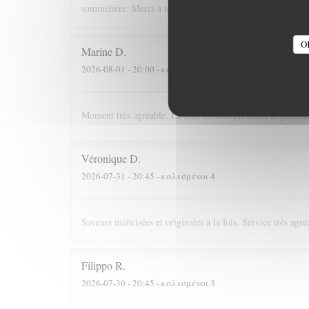
sommelière. Merci à toute l'équipe, si j'étais riche j'irai m
O
Marine
D
2026-08-01
- 20:00 - καλεσμένοι 4
Moment très agréable. La chef est très présente, le personn
Véronique
D
2026-07-31
- 20:45 - καλεσμένοι 4
Saveurs maîtrisées et originales à la fois. Service très agré
Filippo
R
2026-07-30
- 20:45 - καλεσμένοι 3