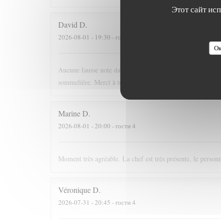
Этот сайт ис
David
D
2026-08-01
- 19:30 - гости 5
Ок
Aucune fausse note dans ce voyage culinaire. Nous avons pa
sommelière. Merci à toute l'équipe, si j'étais riche j'irai m
Marine
D
2026-08-01
- 20:00 - гости 4
Moment très agréable. La chef est très présente, le personn
Véronique
D
2026-07-31
- 20:45 - гости 4