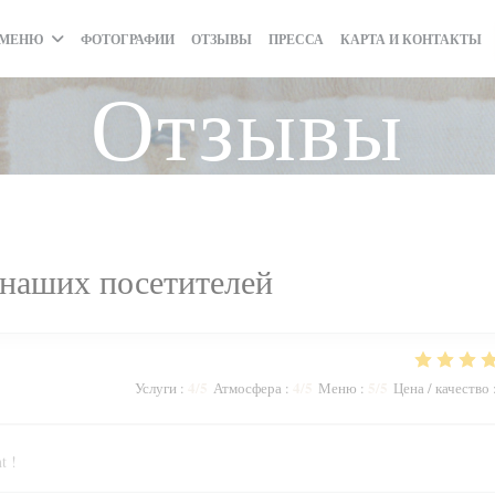
МЕНЮ
ФОТОГРАФИИ
ОТЗЫВЫ
ПРЕССА
КАРТА И КОНТАКТЫ
Отзывы
наших посетителей
4
/5
4
/5
5
/5
Услуги
:
Атмосфера
:
Меню
:
Цена / качество
t !