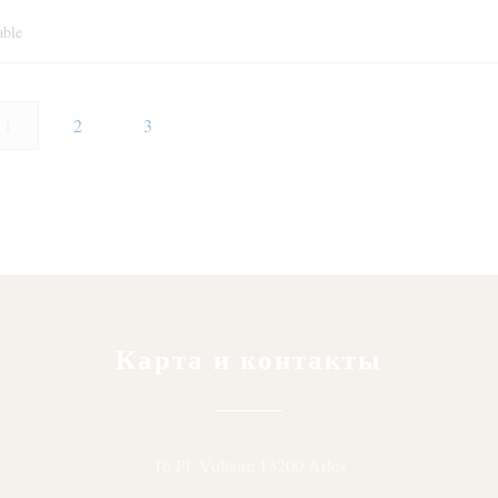
able
1
2
3
Карта и контакты
((открывается в нов
16 Pl. Voltaire 13200 Arles