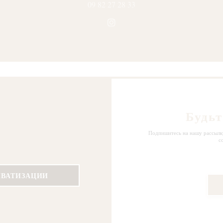
09 82 27 28 33
Instagram ((открывается в но
Будьт
Подпишитесь на нашу рассылку
с
ИВАТИЗАЦИИ