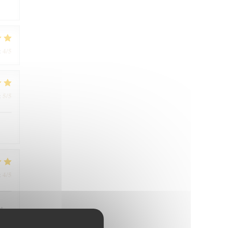
4
/5
:
5
/5
:
4
/5
:
nt