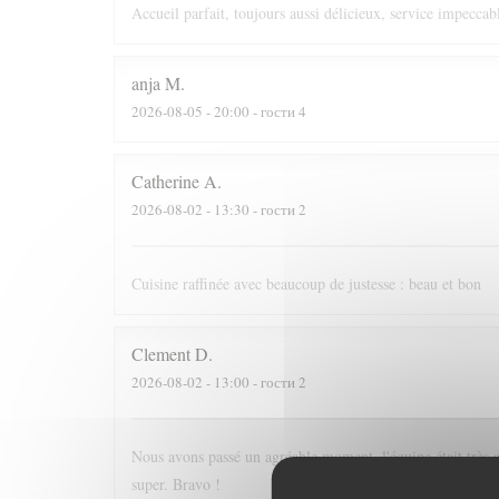
Accueil parfait, toujours aussi délicieux, service impeccabl
anja
M
2026-08-05
- 20:00 - гости 4
Catherine
A
2026-08-02
- 13:30 - гости 2
Cuisine raffinée avec beaucoup de justesse : beau et bon
Clement
D
2026-08-02
- 13:00 - гости 2
Nous avons passé un agréable moment, l'équipe était très at
super. Bravo !