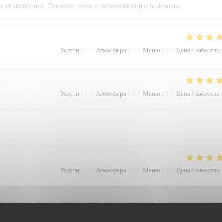
e et attentionné. Troisième visite et certainement pas la dernière.
5
/5
4
/5
5
/5
Услуги
:
Атмосфера
:
Меню
:
Цена / качество
5
/5
5
/5
5
/5
Услуги
:
Атмосфера
:
Меню
:
Цена / качество
5
/5
5
/5
4
/5
Услуги
:
Атмосфера
:
Меню
:
Цена / качество
tentionnée, les plats étaient soignés et très aromatiques. La terrasse est vraime