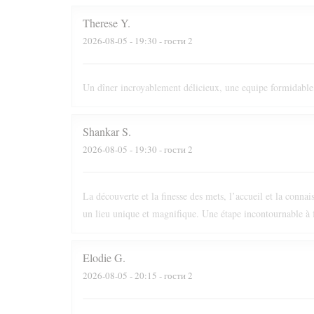
Therese
Y
2026-08-05
- 19:30 - гости 2
Un dîner incroyablement délicieux, une equipe formidabl
Shankar
S
2026-08-05
- 19:30 - гости 2
La découverte et la finesse des mets, l’accueil et la conna
un lieu unique et magnifique. Une étape incontournable à f
Elodie
G
2026-08-05
- 20:15 - гости 2