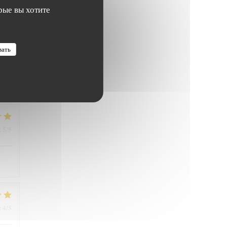
рые вы хотите
5
/5
:
вать
5
/5
:
4
/5
: