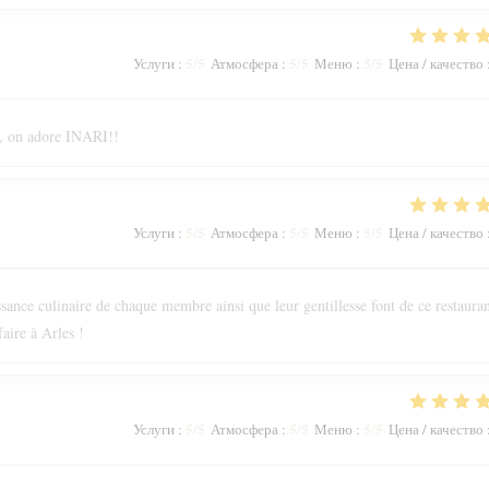
5
/5
5
/5
5
/5
Услуги
:
Атмосфера
:
Меню
:
Цена / качество
e, on adore INARI!!
5
/5
5
/5
5
/5
Услуги
:
Атмосфера
:
Меню
:
Цена / качество
issance culinaire de chaque membre ainsi que leur gentillesse font de ce restaura
aire à Arles !
5
/5
5
/5
5
/5
Услуги
:
Атмосфера
:
Меню
:
Цена / качество