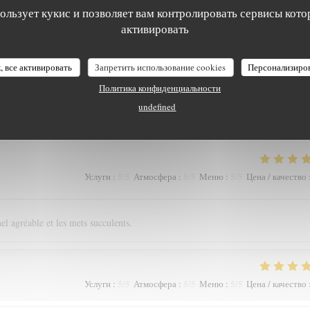
пользует кукис и позволяет вам контролировать сервисы кото
активировать
5
/5
5
/5
5
/5
Услуги
:
Атмосфера
:
Меню
:
Цена / качество
, все активировать
Запретить использование cookies
Персонализиро
Политика конфиденциальности
rticulièrement apprécié l'accord mets vins et les conseils avisés de la super
undefined
anger tous les jours !
5
/5
5
/5
5
/5
Услуги
:
Атмосфера
:
Меню
:
Цена / качество
el agréable et les mets succulents.
5
/5
5
/5
5
/5
Услуги
:
Атмосфера
:
Меню
:
Цена / качество