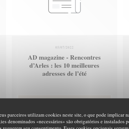
05/07/2022
AD magazine - Rencontres
d’Arles : les 10 meilleures
adresses de l’été
VA JANELA))
((ABRE NUMA NOVA JANE
LER O ARTIGO
eus parceiros utilizam cookies neste site, o que pode implicar 
kies denominados «necessários» são obrigatórios e instalados p
s requerem seu consentimento. Esses cookies opcionais servem 