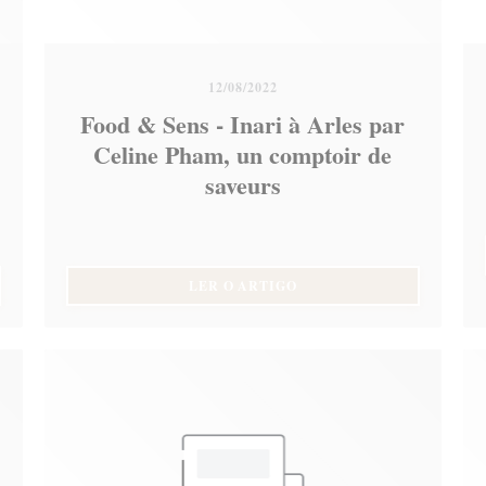
12/08/2022
Food & Sens - Inari à Arles par
Celine Pham, un comptoir de
saveurs
VA JANELA))
((ABRE NUMA NOVA JANE
LER O ARTIGO