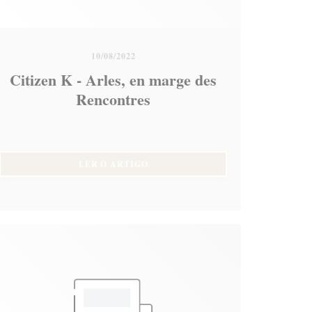
10/08/2022
Citizen K - Arles, en marge des
Rencontres
((ABRE NUMA NOVA JANELA))
LER O ARTIGO
LA))