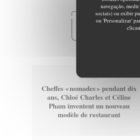
navegação, medir 
sociais) ou exibir p
ou 'Personalizar' p
clica
05/10/2021
Cheffes « nomades » pendant dix
ans, Chloé Charles et Céline
Pham inventent un nouveau
modèle de restaurant