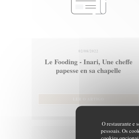
02/08/2022
Le Fooding - Inari, Une cheffe
papesse en sa chapelle
((ABRE NUMA NO
LER O ARTIGO
O restaurante e s
pessoais. Os coo
cookies opcionai