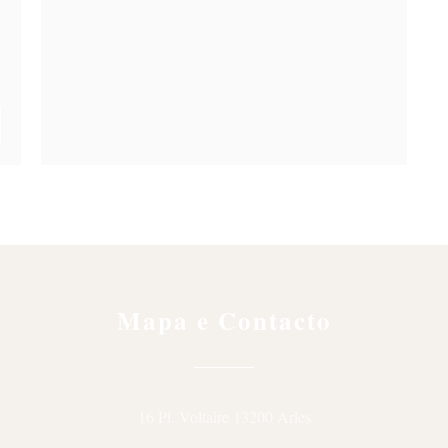
VA JANELA))
Mapa e Contacto
((abre numa nova jane
16 Pl. Voltaire 13200 Arles