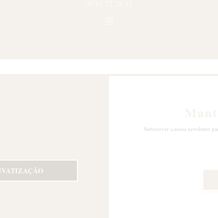
09 82 27 28 33
Instagram ((abre numa nova ja
Mant
Subscrever a nossa newsletter pa
IVATIZAÇÃO