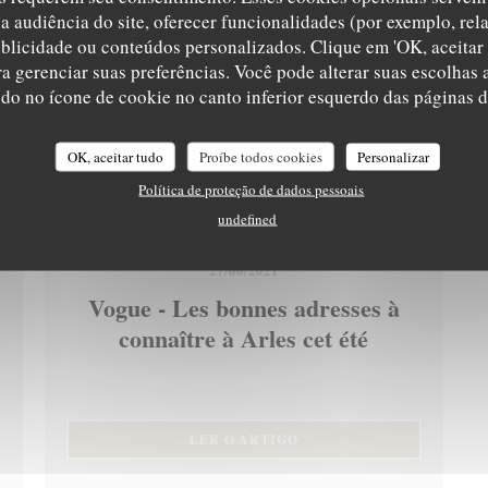
a audiência do site, oferecer funcionalidades (por exemplo, rel
ublicidade ou conteúdos personalizados. Clique em 'OK, aceitar 
ara gerenciar suas preferências. Você pode alterar suas escolha
ndo no ícone de cookie no canto inferior esquerdo das páginas do
OK, aceitar tudo
Proíbe todos cookies
Personalizar
Política de proteção de dados pessoais
undefined
27/06/2021
Vogue - Les bonnes adresses à
connaître à Arles cet été
((ABRE NUMA NOVA JANE
LER O ARTIGO