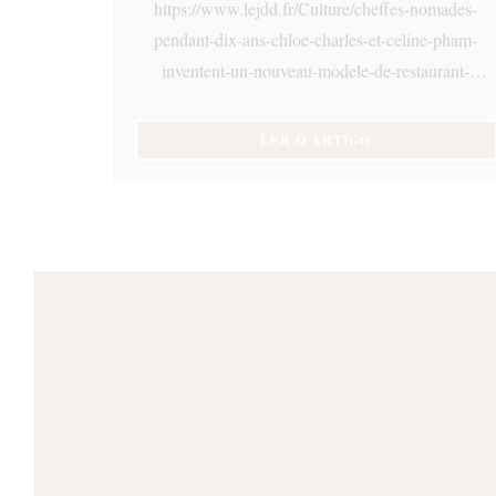
https://www.lejdd.fr/Culture/cheffes-nomades-
pendant-dix-ans-chloe-charles-et-celine-pham-
inventent-un-nouveau-modele-de-restaurant-
4138123
((ABRE NUMA NO
LER O ARTIGO