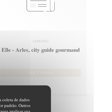
24/06/2022
Elle - Arles, city guide gourmand
((ABRE NUMA NOVA JANELA))
LER O ARTIGO
LA))
na coleta de dados
or padrão. Outros
para analisar sua