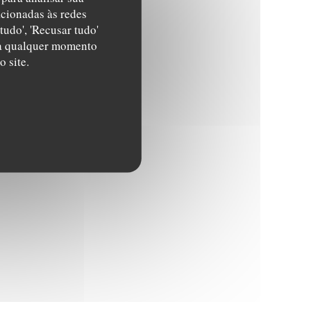
acionadas às redes
tudo', 'Recusar tudo'
s a qualquer momento
 site.
LA))