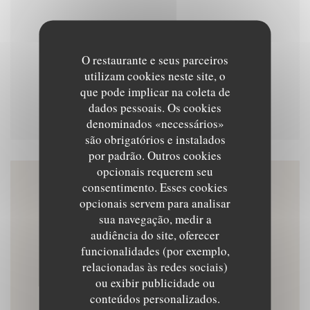
Menu du soir
O restaurante e seus parceiros
utilizam cookies neste site, o
que pode implicar na coleta de
Menu dégustation 78 euros
dados pessoais. Os cookies
denominados «necessários»
são obrigatórios e instalados
por padrão. Outros cookies
opcionais requerem seu
consentimento. Esses cookies
Mapa e Contacto
opcionais servem para analisar
sua navegação, medir a
audiência do site, oferecer
funcionalidades (por exemplo,
((abre numa nova jane
relacionadas às redes sociais)
16 Pl. Voltaire 13200 Arles
ou exibir publicidade ou
09 82 27 28 33
conteúdos personalizados.