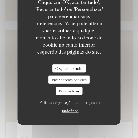
Clique em 'OK, aceitar tudo',
Instagram ((abre numa nova ja
'Recusar tudo' ou 'Personalizar'
para gerenciar suas
preferências. Você pode alterar
suas escolhas a qualquer
momento clicando no ícone de
cookie no canto inferior
Contacte-nos
esquerdo das páginas do site.
OK, aceitar tudo
RESERVAR UMA MESA
Proíbe todos cookies
Personalizar
PRIVATIZAÇÃO
Política de proteção de dados pessoais
undefined