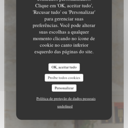
|
ARLES
Clique em 'OK, aceitar tudo',
'Recusar tudo' ou 'Personalizar'
para gerenciar suas
RESERVAR UMA MESA
preferências. Você pode alterar
suas escolhas a qualquer
momento clicando no ícone de
cookie no canto inferior
esquerdo das páginas do site.
OK, aceitar tudo
Proíbe todos cookies
Personalizar
Política de proteção de dados pessoais
undefined