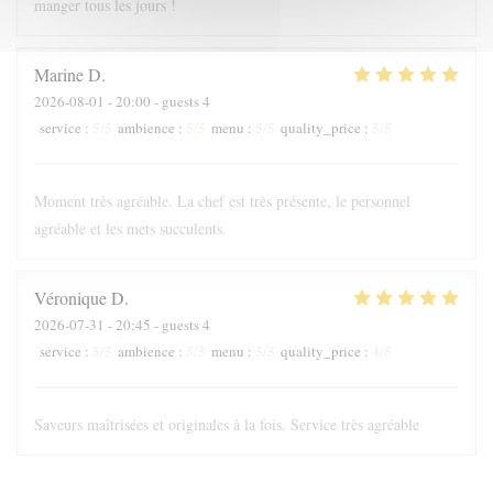
manger tous les jours !
Marine
D
2026-08-01
- 20:00 - guests 4
5
/5
5
/5
5
/5
5
/5
service
:
ambience
:
menu
:
quality_price
:
Moment très agréable. La chef est très présente, le personnel
agréable et les mets succulents.
Véronique
D
2026-07-31
- 20:45 - guests 4
5
/5
5
/5
5
/5
4
/5
service
:
ambience
:
menu
:
quality_price
:
Saveurs maîtrisées et originales à la fois. Service très agréable