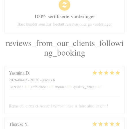
100% sertifiserte vurderinger
Bare kunder som har foretatt reservasjoner ga vurderinger
reviews_from_our_clients_followi
ng_booking
Yasmina
D
2026-08-05
- 20:30 - guests 6
4
/5
4
/5
5
/5
4
/5
service
:
ambience
:
menu
:
quality_price
:
Repas délicieux et Accueil sympathique A faire absolument !
Therese
Y