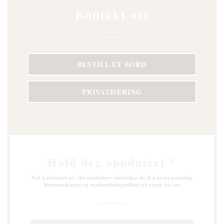
Kontakt oss
BESTILL ET BORD
PRIVATISERING
Hold deg oppdatert
*
Ved å abonnere på vårt nyhetsbrev samtykker du til å motta personlig
kommunikasjon og markedsføringstilbud på e-post fra oss.