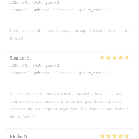
2026-08-05
- 19:30 - guests 2
5
/5
5
/5
5
/5
5
/5
service
:
ambience
:
menu
:
quality_price
:
Un dîner incroyablement délicieux, une equipe formidable, on adore
INARI!!
Shankar
S
2026-08-05
- 19:30 - guests 2
5
/5
5
/5
5
/5
5
/5
service
:
ambience
:
menu
:
quality_price
:
La découverte et la finesse des mets, l’accueil et la connaissance
culinaire de chaque membre ainsi que leur gentillesse font de ce
restaurant un lieu unique et magnifique. Une étape incontournable à
faire à Arles !
Elodie
G