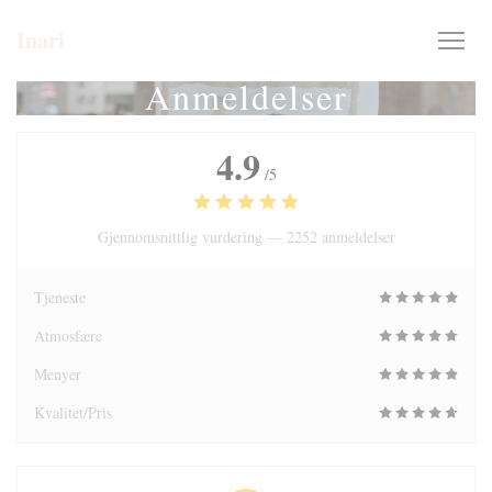
Panel for informasjonskapsler
Inari
Anmeldelser
4.9
/5
Gjennomsnittlig vurdering —
2252 anmeldelser
Tjeneste
Atmosfære
Menyer
Kvalitet/Pris