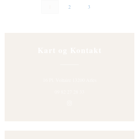
1
2
3
Kart og Kontakt
((åpner i et nytt vindu
16 Pl. Voltaire 13200 Arles
09 82 27 28 33
Instagram ((åpner i et nytt vin