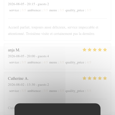
2026-08-05
- 20:15 - guests 2
5
/5
5
/5
5
/5
5
/5
service
:
ambience
:
menu
:
quality_price
:
Accueil parfait, toujours aussi délicieux, service impeccable et
attentionné. Troisième visite et certainement pas la dernière.
anja
M
2026-08-05
- 20:00 - guests 4
5
/5
4
/5
5
/5
4
/5
service
:
ambience
:
menu
:
quality_price
:
Catherine
A
2026-08-02
- 13:30 - guests 2
5
/5
5
/5
5
/5
5
/5
service
:
ambience
:
menu
:
quality_price
:
Cuisine raffinée avec beaucoup de justesse : beau et bon