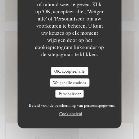
of inhoud weer te geven. Klik
Instagram ((opent in een nieuw
op 'OK, accepteer alle', 'Weiger
alle' of 'Personaliseer' om uw
voorkeuren te beheren. U kunt
uw keuzes op elk moment
wijzigen door op het
Neem contact met ons op
cookiepictogram linksonder op
de sitepagina's te klikken.
OK, accepteer alle
RESERVEER EEN TAFEL
Weiger alle cookies
Personaliseer
PRIVATISERING
Beleid voor de bescherming van persoonsgegevens
Cookiebeleid