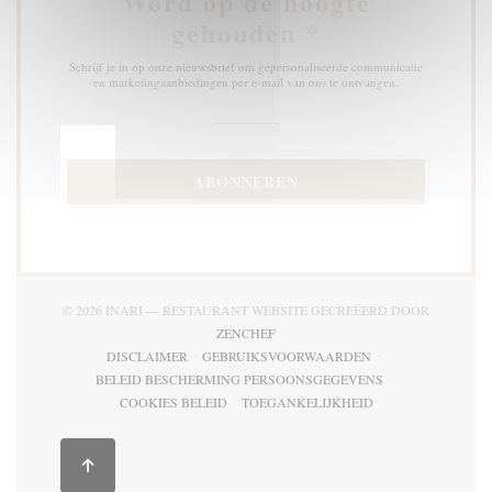
Word op de hoogte
gehouden
*
Schrijf je in op onze nieuwsbrief om gepersonaliseerde communicatie
en marketingaanbiedingen per e-mail van ons te ontvangen.
ABONNEREN
© 2026 INARI — RESTAURANT WEBSITE GECREËERD DOOR
((OPENT IN EEN NIEUW VENSTER))
ZENCHEF
DISCLAIMER
GEBRUIKSVOORWAARDEN
((OPENT IN EEN NIEUW VENSTER))
((OPENT IN EEN NIEUW VENSTE
BELEID BESCHERMING PERSOONSGEGEVENS
((OPENT IN EEN NIEUW VENSTER))
COOKIES BELEID
TOEGANKELIJKHEID
((OPENT IN EEN NIEUW VENSTER))
((OPENT IN EEN NIEUW VENS