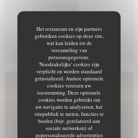
Menu du soir
Het restaurant en zijn partners
gebruiken cookies op deze site,
wat kan leiden tot de
Menu dégustation 78 euros
verzameling van
persoonsgegevens.
'Noodzakelijke' cookies zijn
verplicht en worden standaard
geïnstalleerd. Andere optionele
cookies vereisen uw
Plattegrond en Contact
toestemming. Deze optionele
cookies worden gebruikt om
uw navigatie te analyseren, het
sitepubliek te meten, functies te
((opent in een nieuw v
16 Pl. Voltaire 13200 Arles
bieden (bijv. gerelateerd aan
sociale netwerken) of
09 82 27 28 33
gepersonaliseerde advertenties