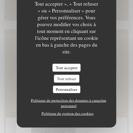
Tout accepter », « Tout refuser
Instagram ((ouvre une nouvelle
» ou « Personnaliser » pour
gérer vos préférences. Vous
pouvez modifier vos choix à
tout moment en cliquant sur
l'icône représentant un cookie
Nous contacter
en bas à gauche des pages du
site.
Tout accepter
RÉSERVER
Tout refuser
Personnaliser
PRIVATISER
Politique de protection des données à caractère
personnel
Politique de gestion des cookies