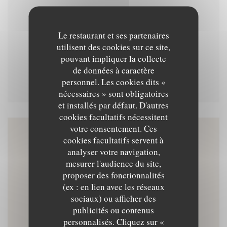
Menu du soir
Le restaurant et ses partenaires
utilisent des cookies sur ce site,
pouvant impliquer la collecte
de données à caractère
Menu dégustation 78 euros
personnel. Les cookies dits «
nécessaires » sont obligatoires
et installés par défaut. D'autres
cookies facultatifs nécessitent
votre consentement. Ces
cookies facultatifs servent à
Accès/Contact
analyser votre navigation,
mesurer l'audience du site,
proposer des fonctionnalités
(ex : en lien avec les réseaux
((ouvre une nouvelle f
16 Pl. Voltaire 13200 Arles
sociaux) ou afficher des
publicités ou contenus
09 82 27 28 33
personnalisés. Cliquez sur «