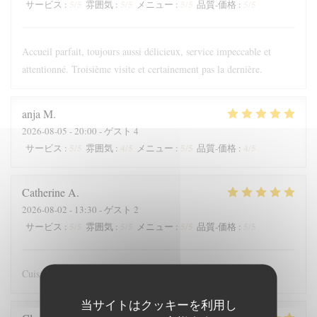
5
/5
5
/5
5
/5
5
/5
サービス
:
雰囲気
:
メニュー
:
品質-価格
:
Accueil parfait, toujours aussi délicieux, service impeccable et
attentionné. Troisième visite et certainement pas la dernière.
anja
M
2026-08-05
- 20:00 - ゲスト 4
5
/5
4
/5
5
/5
4
/5
サービス
:
雰囲気
:
メニュー
:
品質-価格
:
Catherine
A
2026-08-02
- 13:30 - ゲスト 2
5
/5
5
/5
5
/5
5
/5
サービス
:
雰囲気
:
メニュー
:
品質-価格
:
Cuisine raffinée avec beaucoup de justesse : beau et bon
当サイトはクッキーを利用し