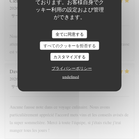
Clement
D
ております。お客様自身でク
2026-08-02
- 13:00 - ゲスト 2
ッキー利用の設定および管理
5
/5
5
/5
4
/5
4
/5
サービス
:
雰囲気
:
メニュー
:
品質-価格
:
ができます。
全てに同意する
Nous avons passé un agréable moment, l'équipe était très
attentionnée, les plats étaient soignés et très aromatiques. La terrasse
すべてのクッキーを拒否する
est vraiment super. Bravo !
カスタマイズする
プライバシーポリシー
David
D
undefined
2026-08-01
- 19:30 - ゲスト 5
5
/5
5
/5
5
/5
5
/5
サービス
:
雰囲気
:
メニュー
:
品質-価格
:
Aucune fausse note dans ce voyage culinaire. Nous avons
particulièrement apprécié l'accord mets vins et les conseils avisés de
la super sommelière. Merci à toute l'équipe, si j'étais riche j'irai
manger tous les jours !