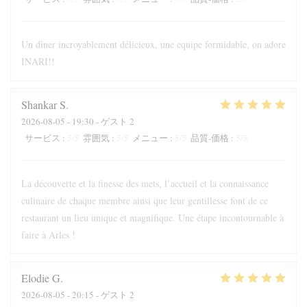
Un dîner incroyablement délicieux, une equipe formidable, on adore
INARI!!
Shankar
S
2026-08-05
- 19:30 - ゲスト 2
5
/5
5
/5
5
/5
5
/5
サービス
:
雰囲気
:
メニュー
:
品質-価格
:
La découverte et la finesse des mets, l’accueil et la connaissance
culinaire de chaque membre ainsi que leur gentillesse font de ce
restaurant un lieu unique et magnifique. Une étape incontournable à
faire à Arles !
Elodie
G
2026-08-05
- 20:15 - ゲスト 2