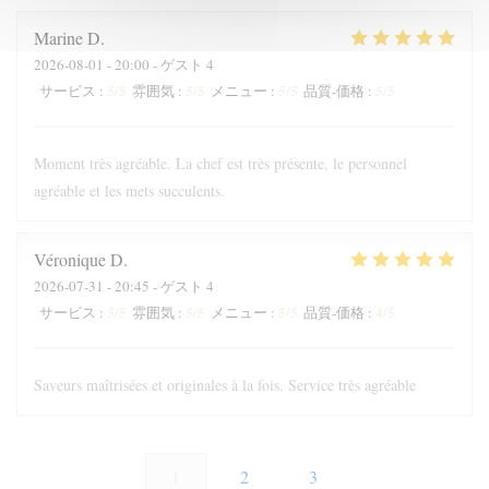
Marine
D
2026-08-01
- 20:00 - ゲスト 4
5
/5
5
/5
5
/5
5
/5
サービス
:
雰囲気
:
メニュー
:
品質-価格
:
Moment très agréable. La chef est très présente, le personnel
agréable et les mets succulents.
Véronique
D
2026-07-31
- 20:45 - ゲスト 4
5
/5
5
/5
5
/5
4
/5
サービス
:
雰囲気
:
メニュー
:
品質-価格
:
Saveurs maîtrisées et originales à la fois. Service très agréable
1
2
3