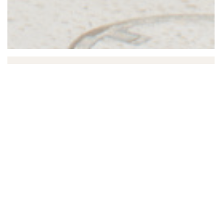
Inari
Niché dans une chapelle de 1224 de la place Voltaire,
Inari est le premier restaurant fixe de la cheffe Céline
Pham.
https://celinepham.com
Du jeudi au dimanche, midi et soir, ainsi que les