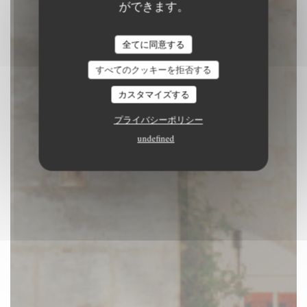
ができます。
Inari
CUISINE DEMARCHÉ
|
ARLES
全てに同意する
すべてのクッキーを拒否する
予約
カスタマイズする
プライバシーポリシー
undefined