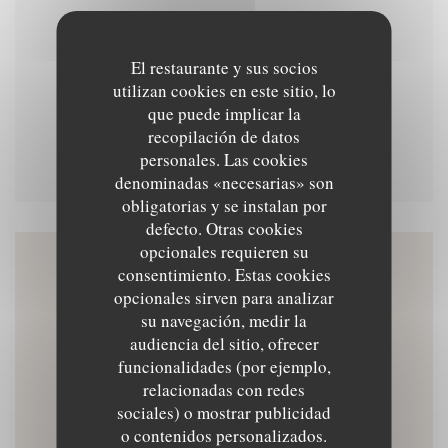
Menu du soir
El restaurante y sus socios
utilizan cookies en este sitio, lo
que puede implicar la
recopilación de datos
Menu dégustation 78 euros
personales. Las cookies
denominadas «necesarias» son
obligatorias y se instalan por
defecto. Otras cookies
opcionales requieren su
consentimiento. Estas cookies
Mapa y Contacto
opcionales sirven para analizar
su navegación, medir la
audiencia del sitio, ofrecer
funcionalidades (por ejemplo,
((abre en una nueva v
16 Pl. Voltaire 13200 Arles
relacionadas con redes
sociales) o mostrar publicidad
09 82 27 28 33
o contenidos personalizados.