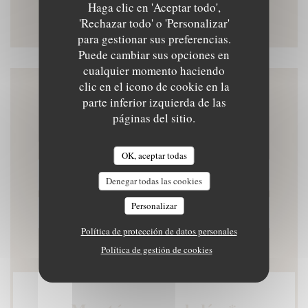
Haga clic en 'Aceptar todo',
Instagram ((abre en una nueva 
'Rechazar todo' o 'Personalizar'
para gestionar sus preferencias.
Puede cambiar sus opciones en
cualquier momento haciendo
clic en el icono de cookie en la
Contacto
parte inferior izquierda de las
páginas del sitio.
OK, aceptar todas
RESERVAR UNA MESA
Denegar todas las cookies
Personalizar
PRIVATIZACIÓN
Política de protección de datos personales
Política de gestión de cookies