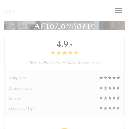
Πίνακας διαχείρισης "Μπισκότων" (Cookies)
Inari
Αξιολογήσεις
4.9
/5
Μέση βαθμολογία —
2252 αξιολογήσεις
Υπηρεσία
Ατμόσφαιρα
Μενού
Ποιότητα/Τιμή