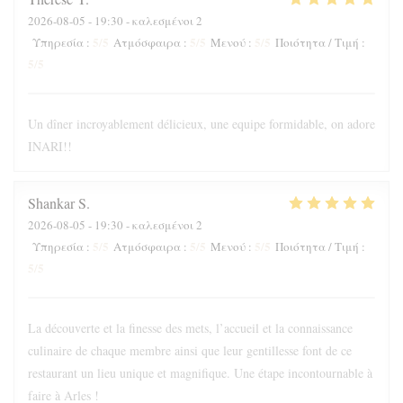
2026-08-05
- 19:30 - καλεσμένοι 2
5
/5
5
/5
5
/5
Υπηρεσία
:
Ατμόσφαιρα
:
Μενού
:
Ποιότητα / Τιμή
:
5
/5
Un dîner incroyablement délicieux, une equipe formidable, on adore
INARI!!
Shankar
S
2026-08-05
- 19:30 - καλεσμένοι 2
5
/5
5
/5
5
/5
Υπηρεσία
:
Ατμόσφαιρα
:
Μενού
:
Ποιότητα / Τιμή
:
5
/5
La découverte et la finesse des mets, l’accueil et la connaissance
culinaire de chaque membre ainsi que leur gentillesse font de ce
restaurant un lieu unique et magnifique. Une étape incontournable à
faire à Arles !