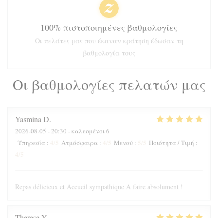
100% πιστοποιημένες βαθμολογίες
Οι πελάτες μας που έκαναν κράτηση έδωσαν τη
βαθμολογία τους
Οι βαθμολογίες πελατών μας
Yasmina
D
2026-08-05
- 20:30 - καλεσμένοι 6
4
/5
4
/5
5
/5
Υπηρεσία
:
Ατμόσφαιρα
:
Μενού
:
Ποιότητα / Τιμή
:
4
/5
Repas délicieux et Accueil sympathique A faire absolument !
Therese
Y