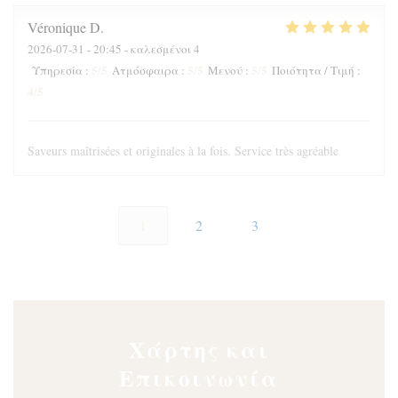
Véronique
D
2026-07-31
- 20:45 - καλεσμένοι 4
5
/5
5
/5
5
/5
Υπηρεσία
:
Ατμόσφαιρα
:
Μενού
:
Ποιότητα / Τιμή
:
4
/5
Saveurs maîtrisées et originales à la fois. Service très agréable
1
2
3
Χάρτης και
Επικοινωνία