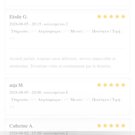
Elodie
G
2026-08-05
- 20:15 - καλεσμένοι 2
5
/5
5
/5
5
/5
Υπηρεσία
:
Ατμόσφαιρα
:
Μενού
:
Ποιότητα / Τιμή
:
5
/5
Accueil parfait, toujours aussi délicieux, service impeccable et
attentionné. Troisième visite et certainement pas la dernière.
anja
M
2026-08-05
- 20:00 - καλεσμένοι 4
5
/5
4
/5
5
/5
Υπηρεσία
:
Ατμόσφαιρα
:
Μενού
:
Ποιότητα / Τιμή
:
4
/5
Catherine
A
2026-08-02
- 13:30 - καλεσμένοι 2