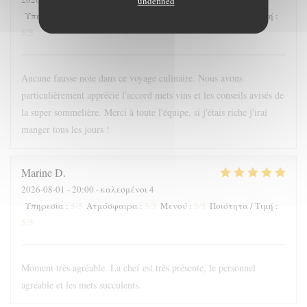
undefined
5
/5
5
/5
5
/5
Υπηρεσία
:
Ατμόσφαιρα
:
Μενού
:
Ποιότητα / Τιμή
:
5
/5
Aucune fausse note dans ce voyage culinaire. Nous avons
particulièrement apprécié l'accord mets vins et les conseils avisés de
la super sommelière. Merci à toute l'équipe, si j'étais riche j'irai
manger tous les jours !
Marine
D
2026-08-01
- 20:00 - καλεσμένοι 4
5
/5
5
/5
5
/5
Υπηρεσία
:
Ατμόσφαιρα
:
Μενού
:
Ποιότητα / Τιμή
:
5
/5
Moment très agréable. La chef est très présente, le personnel
agréable et les mets succulents.