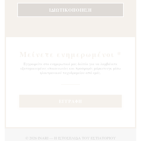
ΙΔΙΩΤΙΚΟΠΟΊΗΣΗ
Μείνετε ενημερωμένοι
*
Εγγραφείτε στο ενημερωτικό μας δελτίο για να λαμβάνετε
εξατομικευμένες επικοινωνίες και προσφορές μάρκετινγκ μέσω
ηλεκτρονικού ταχυδρομείου από εμάς.
ΕΓΓΡΑΦΉ
© 2026 INARI — Η ΙΣΤΟΣΕΛΊΔΑ ΤΟΥ ΕΣΤΙΑΤΟΡΊΟΥ