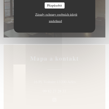
Přizpůsobit
Zásady ochrany osobních údajů
undefined
L'étage privatisable
© Naima Lecomte
Mapa a kontakt
((otevře se v novém o
16 Pl. Voltaire 13200 Arles
09 82 27 28 33
Instagram ((otevře se v novém