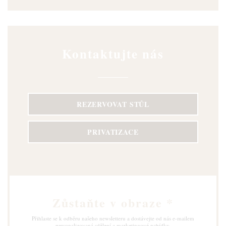
Kontaktujte nás
REZERVOVAT STŮL
PRIVATIZACE
Zůstaňte v obraze
*
Přihlaste se k odběru našeho newsletteru a dostávejte od nás e-mailem
personalizovaná sdělení a marketingové nabídky.